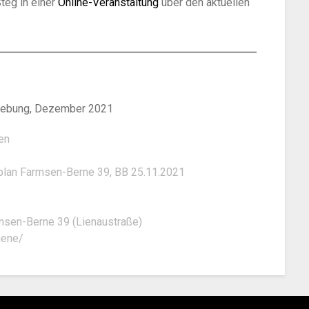
teg in einer
Online-Veranstaltung
über den aktuellen
mgebung, Dezember 2021
en
plan Farmsen-Berne 39, BB 25.11.2021
msen-Berne 39 (Lienaustraße)
aene/