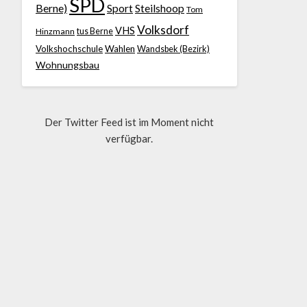
SPD
Berne)
Sport
Steilshoop
Tom
Volksdorf
VHS
Hinzmann
tus Berne
Volkshochschule
Wahlen
Wandsbek (Bezirk)
Wohnungsbau
Der Twitter Feed ist im Moment nicht
verfügbar.