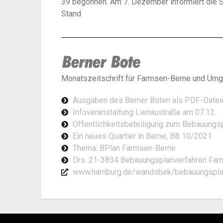
39 begonnen. Am 7. Dezember informiert die S
Stand.
Monatszeitschrift für Farmsen-Berne und U
Ausgaben des Berner Boten als PDF-Datei
Infoveranstaltung Lienaustraße am 07.12.
Öffentlichkeitsbeteiligung zum Bebauungs
Ein neues Quartier in Berne, BB 10/2021
Thema: BPlan Farmsen-Berne
Drs. 21-3834 Bebauungsplanverfahren Far
www.hamburg.de/wandsbek/bebauungspl