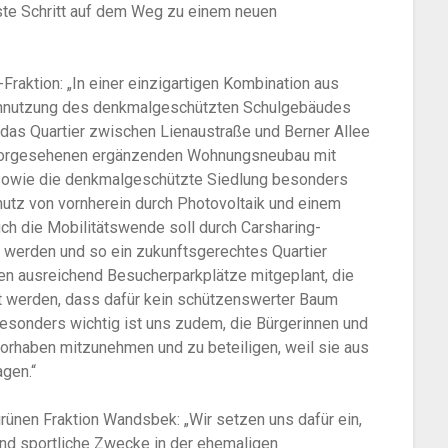
ste Schritt auf dem Weg zu einem neuen
aktion: „In einer einzigartigen Kombination aus
Nachnutzung des denkmalgeschützten Schulgebäudes
 das Quartier zwischen Lienaustraße und Berner Allee
 vorgesehenen ergänzenden Wohnungsneubau mit
sowie die denkmalgeschützte Siedlung besonders
hutz von vornherein durch Photovoltaik und einem
ch die Mobilitätswende soll durch Carsharing-
 werden und so ein zukunftsgerechtes Quartier
en ausreichend Besucherparkplätze mitgeplant, die
et werden, dass dafür kein schützenswerter Baum
sonders wichtig ist uns zudem, die Bürgerinnen und
orhaben mitzunehmen und zu beteiligen, weil sie aus
agen.“
grünen Fraktion Wandsbek: „Wir setzen uns dafür ein,
und sportliche Zwecke in der ehemaligen