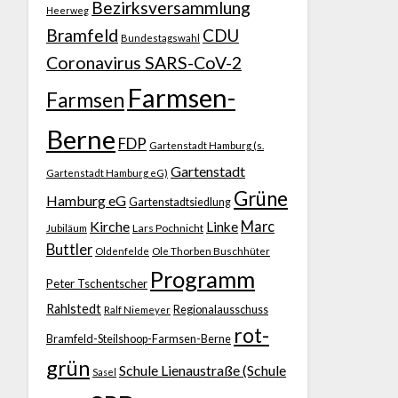
Bezirksversammlung
Heerweg
Bramfeld
CDU
Bundestagswahl
Coronavirus SARS-CoV-2
Farmsen-
Farmsen
Berne
FDP
Gartenstadt Hamburg (s.
Gartenstadt
Gartenstadt Hamburg eG)
Grüne
Hamburg eG
Gartenstadtsiedlung
Kirche
Marc
Linke
Jubiläum
Lars Pochnicht
Buttler
Ole Thorben Buschhüter
Oldenfelde
Programm
Peter Tschentscher
Rahlstedt
Regionalausschuss
Ralf Niemeyer
rot-
Bramfeld-Steilshoop-Farmsen-Berne
grün
Schule Lienaustraße (Schule
Sasel