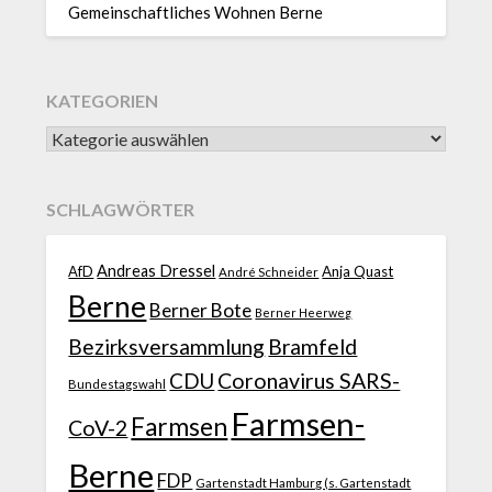
Gemeinschaftliches Wohnen Berne
KATEGORIEN
SCHLAGWÖRTER
Andreas Dressel
AfD
Anja Quast
André Schneider
Berne
Berner Bote
Berner Heerweg
Bezirksversammlung
Bramfeld
CDU
Coronavirus SARS-
Bundestagswahl
Farmsen-
Farmsen
CoV-2
Berne
FDP
Gartenstadt Hamburg (s. Gartenstadt