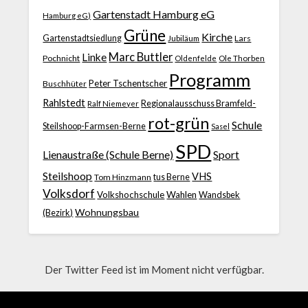
Gartenstadt Hamburg eG
Hamburg eG)
Grüne
Kirche
Gartenstadtsiedlung
Jubiläum
Lars
Marc Buttler
Linke
Pochnicht
Ole Thorben
Oldenfelde
Programm
Peter Tschentscher
Buschhüter
Rahlstedt
Regionalausschuss Bramfeld-
Ralf Niemeyer
rot-grün
Schule
Steilshoop-Farmsen-Berne
Sasel
SPD
Lienaustraße (Schule Berne)
Sport
Steilshoop
VHS
Tom Hinzmann
tus Berne
Volksdorf
Volkshochschule
Wahlen
Wandsbek
Wohnungsbau
(Bezirk)
Der Twitter Feed ist im Moment nicht verfügbar.