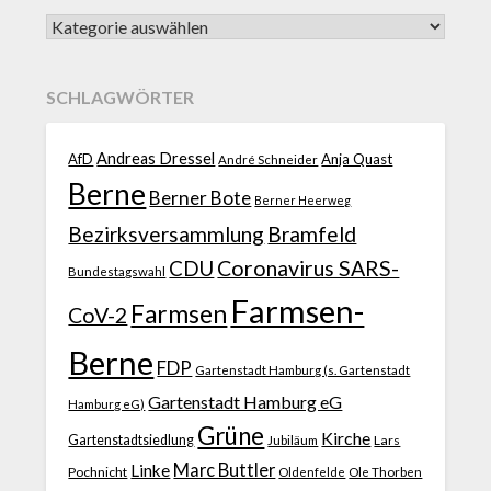
SCHLAGWÖRTER
Andreas Dressel
AfD
Anja Quast
André Schneider
Berne
Berner Bote
Berner Heerweg
Bezirksversammlung
Bramfeld
CDU
Coronavirus SARS-
Bundestagswahl
Farmsen-
Farmsen
CoV-2
Berne
FDP
Gartenstadt Hamburg (s. Gartenstadt
Gartenstadt Hamburg eG
Hamburg eG)
Grüne
Kirche
Gartenstadtsiedlung
Jubiläum
Lars
Marc Buttler
Linke
Pochnicht
Ole Thorben
Oldenfelde