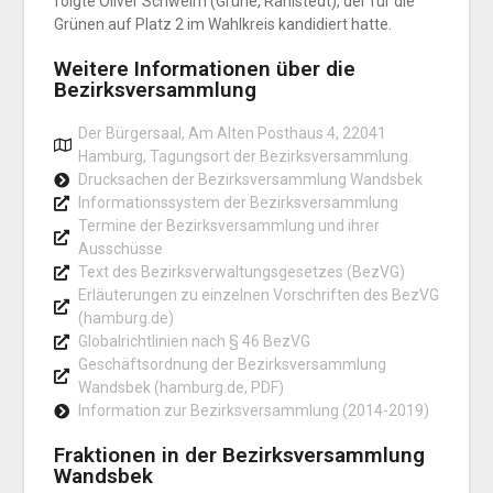
folgte Oliver Schweim (Grüne,
Rahlstedt
), der für die
Grünen auf Platz 2 im Wahlkreis kandidiert hatte.
Weitere Informationen über die
Bezirksversammlung
Der Bürgersaal, Am Alten Posthaus 4, 22041
Hamburg, Tagungsort der Bezirksversammlung.
Drucksachen der Bezirksversammlung Wandsbek
Informationssystem der Bezirksversammlung
Termine der Bezirksversammlung und ihrer
Ausschüsse
Text des Bezirksverwaltungsgesetzes (BezVG)
Erläuterungen zu einzelnen Vorschriften des BezVG
(hamburg.de)
Globalrichtlinien nach § 46 BezVG
Geschäftsordnung der Bezirksversammlung
Wandsbek (hamburg.de, PDF)
Information zur Bezirksversammlung (2014-2019)
Fraktionen in der Bezirksversammlung
Wandsbek