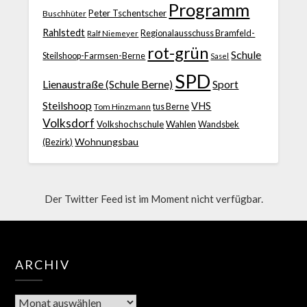
Programm
Peter Tschentscher
Buschhüter
Rahlstedt
Regionalausschuss Bramfeld-
Ralf Niemeyer
rot-grün
Schule
Steilshoop-Farmsen-Berne
Sasel
SPD
Lienaustraße (Schule Berne)
Sport
Steilshoop
VHS
Tom Hinzmann
tus Berne
Volksdorf
Volkshochschule
Wahlen
Wandsbek
Wohnungsbau
(Bezirk)
Der Twitter Feed ist im Moment nicht verfügbar.
ARCHIV