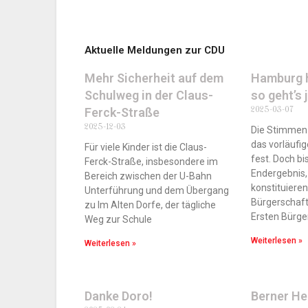
Aktuelle Meldungen zur CDU
Mehr Sicherheit auf dem
Hamburg h
Schulweg in der Claus-
so geht’s 
2025-03-07
Ferck-Straße
2025-12-03
Die Stimmen 
das vorläufig
Für viele Kinder ist die Claus-
fest. Doch b
Ferck-Straße, insbesondere im
Endergebnis,
Bereich zwischen der U-Bahn
konstituiere
Unterführung und dem Übergang
Bürgerschaft
zu Im Alten Dorfe, der tägliche
Ersten Bürge
Weg zur Schule
Weiterlesen »
Weiterlesen »
Danke Doro!
Berner He