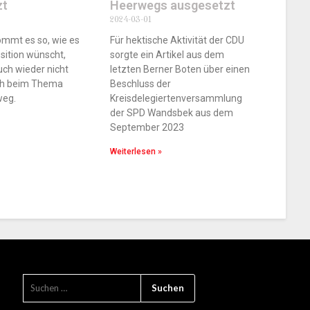
zt
Heerwegs ausgesetzt
2024-03-01
mmt es so, wie es
Für hektische Aktivität der CDU
sition wünscht,
sorgte ein Artikel aus dem
uch wieder nicht
letzten Berner Boten über einen
uch beim Thema
Beschluss der
weg.
Kreisdelegiertenversammlung
der SPD Wandsbek aus dem
September 2023
Weiterlesen »