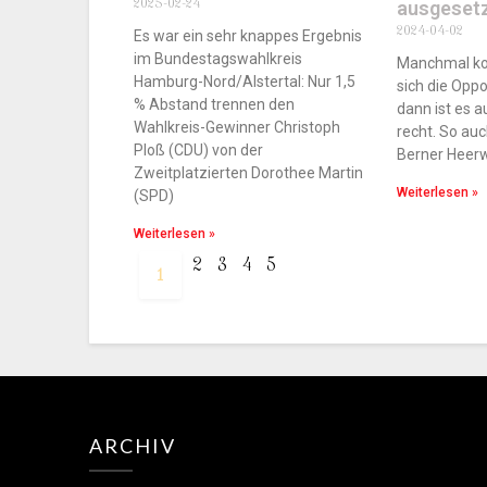
2025-02-24
ausgeset
2024-04-02
Es war ein sehr knappes Ergebnis
im Bundestagswahlkreis
Manchmal ko
Hamburg-Nord/Alstertal: Nur 1,5
sich die Oppo
% Abstand trennen den
dann ist es a
Wahlkreis-Gewinner Christoph
recht. So a
Ploß (CDU) von der
Berner Heer
Zweitplatzierten Dorothee Martin
Weiterlesen »
(SPD)
Weiterlesen »
2
3
4
5
1
ARCHIV