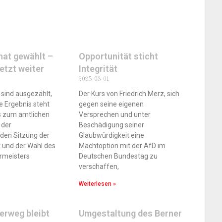
at gewählt –
Opportunität sticht
jetzt weiter
Integrität
2025-03-01
sind ausgezählt,
Der Kurs von Friedrich Merz, sich
e Ergebnis steht
gegen seine eigenen
is zum amtlichen
Versprechen und unter
 der
Beschädigung seiner
nden Sitzung der
Glaubwürdigkeit eine
 und der Wahl des
Machtoption mit der AfD im
rmeisters
Deutschen Bundestag zu
verschaffen,
Weiterlesen »
erweg bleibt
Umgestaltung des Berner