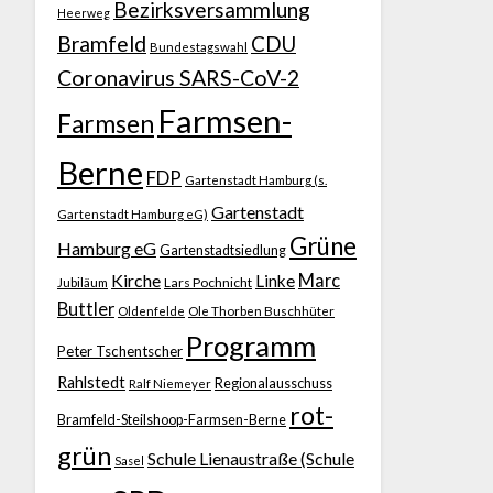
Bezirksversammlung
Heerweg
Bramfeld
CDU
Bundestagswahl
Coronavirus SARS-CoV-2
Farmsen-
Farmsen
Berne
FDP
Gartenstadt Hamburg (s.
Gartenstadt
Gartenstadt Hamburg eG)
Grüne
Hamburg eG
Gartenstadtsiedlung
Kirche
Marc
Linke
Jubiläum
Lars Pochnicht
Buttler
Ole Thorben Buschhüter
Oldenfelde
Programm
Peter Tschentscher
Rahlstedt
Regionalausschuss
Ralf Niemeyer
rot-
Bramfeld-Steilshoop-Farmsen-Berne
grün
Schule Lienaustraße (Schule
Sasel