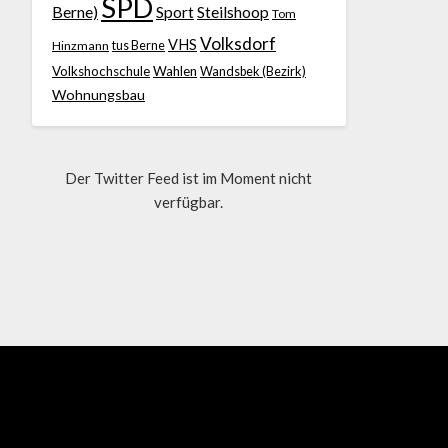
SPD
Berne)
Sport
Steilshoop
Tom
Volksdorf
VHS
Hinzmann
tus Berne
Volkshochschule
Wahlen
Wandsbek (Bezirk)
Wohnungsbau
Der Twitter Feed ist im Moment nicht
verfügbar.