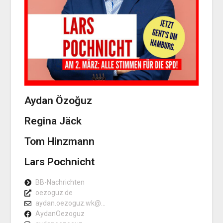
Aydan Özoğuz
Regina Jäck
Tom Hinzmann
Lars Pochnicht
BB-Nachrichten
oezoguz.de
aydan.oezoguz.wk@...
AydanOezoguz