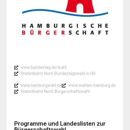
www.bundestag.de/wahl
Statistikamt Nord: Bundestagswahl in HH
www.hamburgwahl.de
www.wahlen-hamburg.de
Statistikamt Nord: Bürgerschaftswahl
Programme und Landeslisten zur
Bürgerschaftswahl