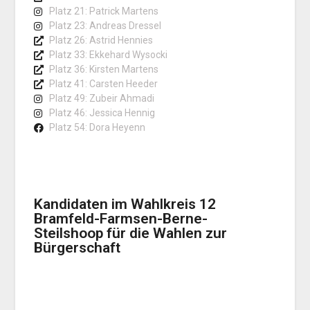
Platz 21: Patrick Martens
Platz 23: Andreas Dressel
Platz 26: Astrid Hennies
Platz 33: Ekkehard Wysocki
Platz 36: Kirsten Martens
Platz 41: Carsten Heeder
Platz 49: Zubeir Ahmadi
Platz 46: Jessica Hennig
Platz 54: Dora Heyenn
Kandidaten im Wahlkreis 12
Bramfeld-Farmsen-Berne-
Steilshoop für die Wahlen zur
Bürgerschaft