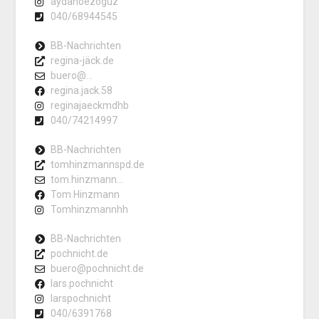
aydanoezoguz
040/68944545
BB-Nachrichten
regina-jäck.de
buero@...
regina.jack.58
reginajaeckmdhb
040/74214997
BB-Nachrichten
tomhinzmannspd.de
tom.hinzmann...
Tom Hinzmann
Tomhinzmannhh
BB-Nachrichten
pochnicht.de
buero@pochnicht.de
lars.pochnicht
larspochnicht
040/6391768