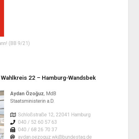
ann! (BB 9/21)
m Wahlkreis 22 – Hamburg-Wandsbek
Aydan Özoğuz
, MdB
Staatsministerin a.D.
Schloßstraße 12, 22041 Hamburg
040 / 52 60 57 63
040 / 68 26 70 37
aydan.oezoguz.wk@bundestag.de