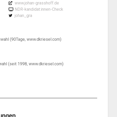
www.johan-grasshoff.de
NDR-kandidat:innen-Check
johan_gra
wahl (90Tage, www.dkriesel.com)
ahl (seit 1998, www.dkriesel.com)
ungen