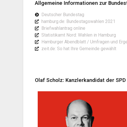
Allgemeine Informationen zur Bunde
Deutscher Bundestag
hamburg.de: Bundestagswahlen 2021
Briefwahlantrag online
Statistikamt Nord: Wahlen in Hamburg
Hamburger Abendblatt / Umfragen und Erg
zeit.de: So hat Ihre Gemeinde gewählt
Olaf Scholz: Kanzlerkandidat der SPD