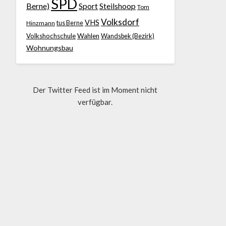
SPD
Berne)
Sport
Steilshoop
Tom
Volksdorf
VHS
Hinzmann
tus Berne
Volkshochschule
Wahlen
Wandsbek (Bezirk)
Wohnungsbau
Der Twitter Feed ist im Moment nicht
verfügbar.