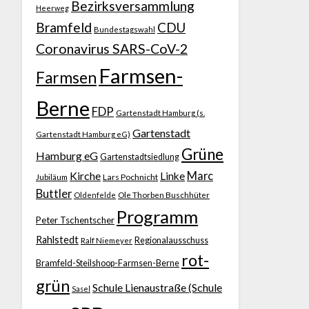
Bezirksversammlung
Heerweg
Bramfeld
CDU
Bundestagswahl
Coronavirus SARS-CoV-2
Farmsen-
Farmsen
Berne
FDP
Gartenstadt Hamburg (s.
Gartenstadt
Gartenstadt Hamburg eG)
Grüne
Hamburg eG
Gartenstadtsiedlung
Kirche
Marc
Linke
Jubiläum
Lars Pochnicht
Buttler
Ole Thorben Buschhüter
Oldenfelde
Programm
Peter Tschentscher
Rahlstedt
Regionalausschuss
Ralf Niemeyer
rot-
Bramfeld-Steilshoop-Farmsen-Berne
grün
Schule Lienaustraße (Schule
Sasel