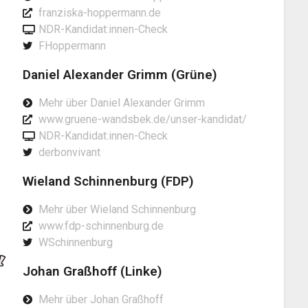
franziska-hoppermann.de
NDR-Kandidat:innen-Check
FHoppermann
Daniel Alexander Grimm (Grüne)
Mehr über Daniel Alexander Grimm
www.gruene-wandsbek.de/unser-kandidat/
NDR-Kandidat:innen-Check
derbonvivant
Wieland Schinnenburg (FDP)
Mehr über Wieland Schinnenburg
www.fdp-schinnenburg.de
WSchinnenburg
Johan Graßhoff (Linke)
Mehr über Johan Graßhoff