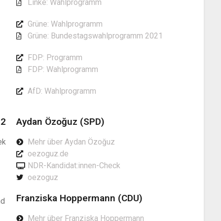
Linke: Wahlprogramm
Grüne: Wahlprogramm
Grüne: Bundestagswahlprogramm 2021
FDP: Programm
FDP: Wahlprogramm
AfD: Wahlprogramm
22
Aydan Özoğuz (SPD)
ek
Mehr über Aydan Özoğuz
oezoguz.de
NDR-Kandidat:innen-Check
oezoguz
Franziska Hoppermann (CDU)
nd
Mehr über Franziska Hoppermann