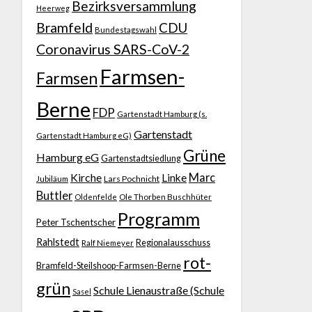
Bezirksversammlung
Heerweg
Bramfeld
CDU
Bundestagswahl
Coronavirus SARS-CoV-2
Farmsen-
Farmsen
Berne
FDP
Gartenstadt Hamburg (s.
Gartenstadt
Gartenstadt Hamburg eG)
Grüne
Hamburg eG
Gartenstadtsiedlung
Kirche
Marc
Linke
Jubiläum
Lars Pochnicht
Buttler
Ole Thorben Buschhüter
Oldenfelde
Programm
Peter Tschentscher
Rahlstedt
Regionalausschuss
Ralf Niemeyer
rot-
Bramfeld-Steilshoop-Farmsen-Berne
grün
Schule Lienaustraße (Schule
Sasel