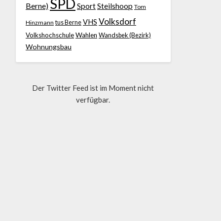
SPD
Berne)
Sport
Steilshoop
Tom
Volksdorf
VHS
Hinzmann
tus Berne
Volkshochschule
Wahlen
Wandsbek (Bezirk)
Wohnungsbau
Der Twitter Feed ist im Moment nicht
verfügbar.