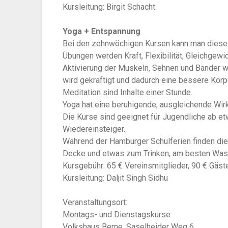
Kursleitung: Birgit Schacht
Yoga + Entspannung
Bei den zehnwöchigen Kursen kann man diese 
Übungen werden Kraft, Flexibilität, Gleichgewi
Aktivierung der Muskeln, Sehnen und Bänder wi
wird gekräftigt und dadurch eine bessere Kör
Meditation sind Inhalte einer Stunde.
Yoga hat eine beruhigende, ausgleichende Wirk
Die Kurse sind geeignet für Jugendliche ab e
Wiedereinsteiger.
Während der Hamburger Schulferien finden die K
Decke und etwas zum Trinken, am besten Wass
Kursgebühr: 65 € Vereinsmitglieder, 90 € Gäst
Kursleitung: Daljit Singh Sidhu
Veranstaltungsort:
Montags- und Dienstagskurse
Volkshaus Berne, Saselheider Weg 6,