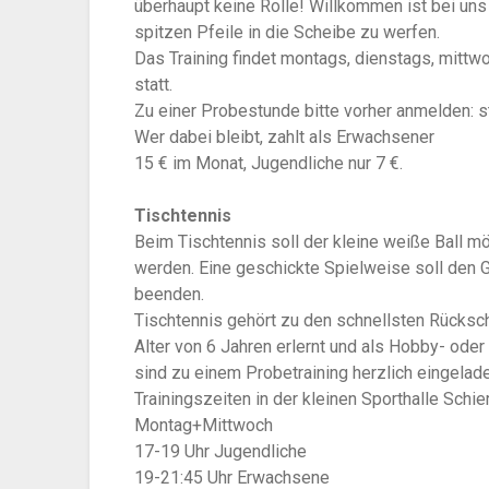
überhaupt keine Rolle! Willkommen ist bei uns j
spitzen Pfeile in die Scheibe zu werfen.
Das Training findet montags, dienstags, mitt
statt.
Zu einer Probestunde bitte vorher anmelden:
Wer dabei bleibt, zahlt als Erwachsener
15 € im Monat, Jugendliche nur 7 €.
Tischtennis
Beim Tischtennis soll der kleine weiße Ball mö
werden. Eine geschickte Spielweise soll den 
beenden.
Tischtennis gehört zu den schnellsten Rücksc
Alter von 6 Jahren erlernt und als Hobby- ode
sind zu einem Probetraining herzlich eingelad
Trainingszeiten in der kleinen Sporthalle Schi
Montag+Mittwoch
17-19 Uhr Jugendliche
19-21:45 Uhr Erwachsene