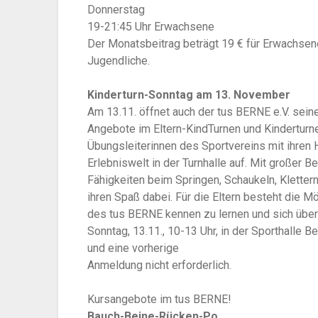
Donnerstag
19-21:45 Uhr Erwachsene
Der Monatsbeitrag beträgt 19 € für Erwachsene
Jugendliche.
Kinderturn-Sonntag am 13. November
Am 13.11. öffnet auch der tus BERNE e.V. seine
Angebote im Eltern-KindTurnen und Kinderturne
Übungsleiterinnen des Sportvereins mit ihren
Erlebniswelt in der Turnhalle auf. Mit großer 
Fähigkeiten beim Springen, Schaukeln, Kletter
ihren Spaß dabei. Für die Eltern besteht die Mög
des tus BERNE kennen zu lernen und sich über
Sonntag, 13.11., 10-13 Uhr, in der Sport
halle Be
und eine vorherige
Anmeldung nicht erforderlich.
Kursangebote im tus BERNE!
Bauch-Beine-Rücken-Po