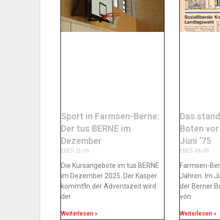
Sport in Farmsen-Berne:
Das stand
Der tus BERNE im
Boten vor
Dezember
Juni ’75
2025-11-26
2025-06-01
Die Kursangebote im tus BERNE
Farmsen-Ber
im Dezember 2025. Der Kasper
Jahren. Im J
kommt!In der Adventszeit wird
der Berner B
der
von
Weiterlesen »
Weiterlesen »