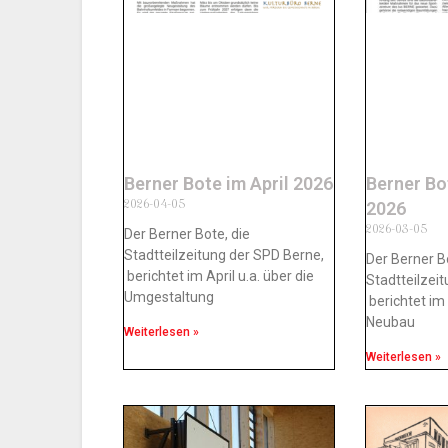
Berner Bote im April 2026
Berner Bo
2026-04-05
2026
2026-03-05
Der Berner Bote, die
Stadtteilzeitung der SPD Berne,
Der Berner B
berichtet im April u.a. über die
Stadtteilzei
Umgestaltung
berichtet im
Neubau
Weiterlesen »
Weiterlesen »