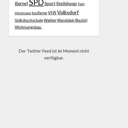
SPD
Berne)
Sport
Steilshoop
Tom
Volksdorf
VHS
Hinzmann
tus Berne
Volkshochschule
Wahlen
Wandsbek (Bezirk)
Wohnungsbau
Der Twitter Feed ist im Moment nicht
verfügbar.