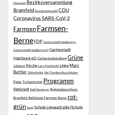
Bezirksversammlung
Heerweg
Bramfeld
CDU
Bundestagswahl
Coronavirus SARS-CoV-2
Farmsen-
Farmsen
Berne
FDP
Gartenstadt Hamburg (s.
Gartenstadt
Gartenstadt Hamburg eG)
Grüne
Hamburg eG
Gartenstadtsiedlung
Kirche
Marc
Linke
Jubiläum
Lars Pochnicht
Buttler
Ole Thorben Buschhüter
Oldenfelde
Programm
Peter Tschentscher
Rahlstedt
Regionalausschuss
Ralf Niemeyer
rot-
Bramfeld-Steilshoop-Farmsen-Berne
grün
Schule Lienaustraße (Schule
Sasel