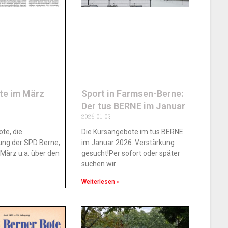
te im März
Sport in Farmsen-Berne:
Der tus BERNE im Januar
2026-01-02
ote, die
Die Kursangebote im tus BERNE
tung der SPD Berne,
im Januar 2026. Verstärkung
 März u.a. über den
gesucht!Per sofort oder später
suchen wir
Weiterlesen »