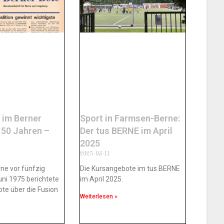
 im Berner
Sport in Farmsen-Berne:
 50 Jahren –
Der tus BERNE im April
2025
2025-03-11
ne vor fünfzig
Die Kursangebote im tus BERNE
uni 1975 berichtete
im April 2025.
ote über die Fusion
Weiterlesen »