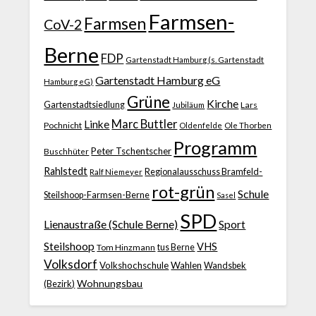
Farmsen-
Farmsen
CoV-2
Berne
FDP
Gartenstadt Hamburg (s. Gartenstadt
Gartenstadt Hamburg eG
Hamburg eG)
Grüne
Kirche
Gartenstadtsiedlung
Jubiläum
Lars
Marc Buttler
Linke
Pochnicht
Ole Thorben
Oldenfelde
Programm
Peter Tschentscher
Buschhüter
Rahlstedt
Regionalausschuss Bramfeld-
Ralf Niemeyer
rot-grün
Schule
Steilshoop-Farmsen-Berne
Sasel
SPD
Lienaustraße (Schule Berne)
Sport
Steilshoop
VHS
Tom Hinzmann
tus Berne
Volksdorf
Volkshochschule
Wahlen
Wandsbek
Wohnungsbau
(Bezirk)