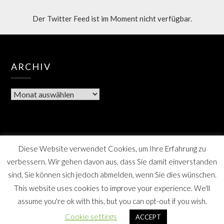
Der Twitter Feed ist im Moment nicht verfügbar.
ARCHIV
Diese Website verwendet Cookies, um Ihre Erfahrung zu
verbessern. Wir gehen davon aus, dass Sie damit einverstanden
sind, Sie können sich jedoch abmelden, wenn Sie dies wünschen.
This website uses cookies to improve your experience. We'll
assume you're ok with this, but you can opt-out if you wish.
Berner Bote, die Monatszeitschrift für Farmsen-Berne
Cookie settings
ACCEPT
und Umgebung, SPD Distrikt Berne, Hamburg