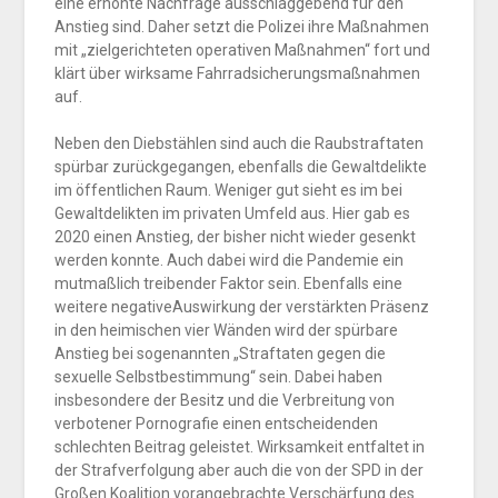
eine erhöhte Nachfrage ausschlaggebend für den
Anstieg sind. Daher setzt die Polizei ihre Maßnahmen
mit „zielgerichteten operativen Maßnahmen“ fort und
klärt über wirksame Fahrradsicherungsmaßnahmen
auf.
Neben den Diebstählen sind auch die
Raubstraftaten
spürbar zurückgegangen, ebenfalls die Gewaltdelikte
im öffentlichen Raum. Weniger gut sieht es im bei
Gewaltdelikten im privaten Umfeld aus. Hier gab es
2020 einen Anstieg, der bisher nicht wieder gesenkt
werden konnte. Auch dabei wird die Pandemie ein
mutmaßlich treibender Faktor sein. Ebenfalls eine
weitere negativeAuswirkung der verstärkten Präsenz
in den heimischen vier Wänden wird der spürbare
Anstieg bei sogenannten „Straftaten gegen die
sexuelle Selbstbestimmung“ sein. Dabei haben
insbesondere der Besitz und die Verbreitung von
verbotener Pornografie einen entscheidenden
schlechten Beitrag geleistet. Wirksamkeit entfaltet in
der Strafverfolgung aber auch die von der SPD in der
Großen Koalition vorangebrachte Verschärfung des