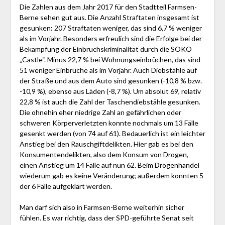
Die Zahlen aus dem Jahr 2017 für den Stadtteil Farmsen-
Berne sehen gut aus. Die Anzahl Straftaten insgesamt ist
gesunken: 207 Straftaten weniger, das sind 6,7 % weniger
als im Vorjahr. Besonders erfreulich sind die Erfolge bei der
Bekämpfung der Einbruchskriminalität durch die SOKO
„Castle“. Minus 22,7 % bei Wohnungseinbrüchen, das sind
51 weniger Einbrüche als im Vorjahr. Auch Diebstähle auf
der Straße und aus dem Auto sind gesunken (-10,8 % bzw.
-10,9 %), ebenso aus Läden (-8,7 %). Um absolut 69, relativ
22,8 % ist auch die Zahl der Taschendiebstähle gesunken.
Die ohnehin eher niedrige Zahl an gefährlichen oder
schweren Körperverletzten konnte nochmals um 13 Fälle
gesenkt werden (von 74 auf 61). Bedauerlich ist ein leichter
Anstieg bei den Rauschgiftdelikten. Hier gab es bei den
Konsumentendelikten, also dem Konsum von Drogen,
einen Anstieg um 14 Fälle auf nun 62. Beim Drogenhandel
wiederum gab es keine Veränderung; außerdem konnten 5
der 6 Fälle aufgeklärt werden.
Man darf sich also in Farmsen-Berne weiterhin sicher
fühlen. Es war richtig, dass der SPD-geführte Senat seit