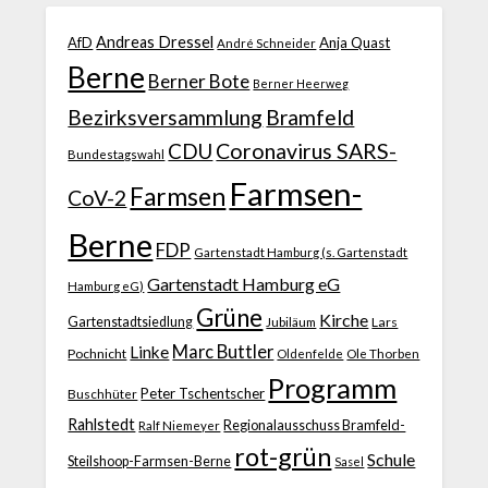
Andreas Dressel
AfD
Anja Quast
André Schneider
Berne
Berner Bote
Berner Heerweg
Bezirksversammlung
Bramfeld
CDU
Coronavirus SARS-
Bundestagswahl
Farmsen-
Farmsen
CoV-2
Berne
FDP
Gartenstadt Hamburg (s. Gartenstadt
Gartenstadt Hamburg eG
Hamburg eG)
Grüne
Kirche
Gartenstadtsiedlung
Jubiläum
Lars
Marc Buttler
Linke
Pochnicht
Ole Thorben
Oldenfelde
Programm
Peter Tschentscher
Buschhüter
Rahlstedt
Regionalausschuss Bramfeld-
Ralf Niemeyer
rot-grün
Schule
Steilshoop-Farmsen-Berne
Sasel