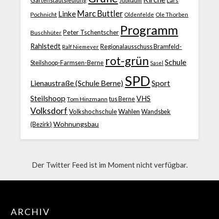
Gartenstadtsiedlung
Lars
Marc Buttler
Linke
Pochnicht
Ole Thorben
Oldenfelde
Programm
Peter Tschentscher
Buschhüter
Rahlstedt
Regionalausschuss Bramfeld-
Ralf Niemeyer
rot-grün
Schule
Steilshoop-Farmsen-Berne
Sasel
SPD
Lienaustraße (Schule Berne)
Sport
Steilshoop
VHS
Tom Hinzmann
tus Berne
Volksdorf
Volkshochschule
Wahlen
Wandsbek
Wohnungsbau
(Bezirk)
Der Twitter Feed ist im Moment nicht verfügbar.
ARCHIV