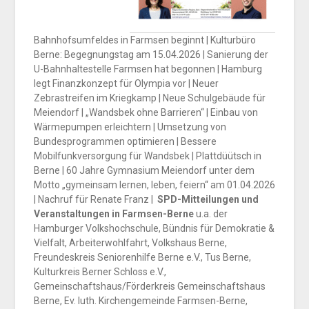
Bahnhofsumfeldes in Farmsen beginnt | Kulturbüro
Berne: Begegnungstag am 15.04.2026 | Sanierung der
U-Bahnhaltestelle Farmsen hat begonnen | Hamburg
legt Finanzkonzept für Olympia vor | Neuer
Zebrastreifen im Kriegkamp | Neue Schulgebäude für
Meiendorf | „Wandsbek ohne Barrieren“ | Einbau von
Wärmepumpen erleichtern | Umsetzung von
Bundesprogrammen optimieren | Bessere
Mobilfunkversorgung für Wandsbek | Plattdüütsch in
Berne | 60 Jahre Gymnasium Meiendorf unter dem
Motto „gymeinsam lernen, leben, feiern“ am 01.04.2026
| Nachruf für Renate Franz |
SPD-Mitteilungen und
Veranstaltungen in Farmsen-Berne
u.a. der
Hamburger Volkshochschule, Bündnis für Demokratie &
Vielfalt, Arbeiterwohlfahrt, Volkshaus Berne,
Freundeskreis Seniorenhilfe Berne e.V., Tus Berne,
Kulturkreis Berner Schloss e.V.,
Gemeinschaftshaus/Förderkreis Gemeinschaftshaus
Berne, Ev. luth. Kirchengemeinde Farmsen-Berne,