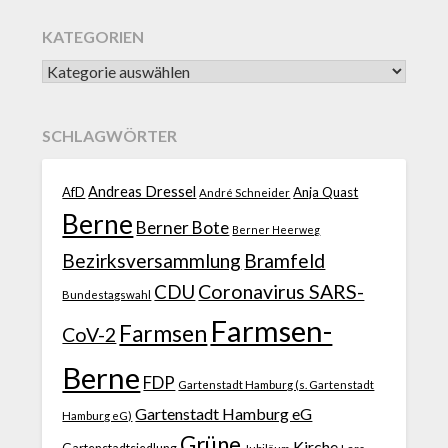
KATEGORIEN
SCHLAGWÖRTER
Andreas Dressel
AfD
Anja Quast
André Schneider
Berne
Berner Bote
Berner Heerweg
Bezirksversammlung
Bramfeld
CDU
Coronavirus SARS-
Bundestagswahl
Farmsen-
Farmsen
CoV-2
Berne
FDP
Gartenstadt Hamburg (s. Gartenstadt
Gartenstadt Hamburg eG
Hamburg eG)
Grüne
Kirche
Jubiläum