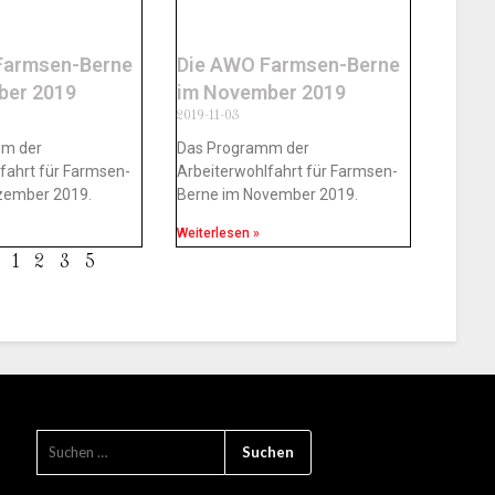
Farmsen-Berne
Die AWO Farmsen-Berne
ber 2019
im November 2019
2019-11-03
mm der
Das Programm der
fahrt für Farmsen-
Arbeiterwohlfahrt für Farmsen-
zember 2019.
Berne im November 2019.
Weiterlesen »
1
2
3
5