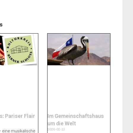
s
s: Pariser Flair
Im Gemeinschaftshaus
um die Welt
2020-02-13
 – eine musikalische