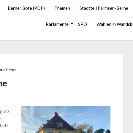
Berner Bote (PDF)
Themen
Stadtteil Farmsen-Berne
Parlamente
SPD
Wahlen in Wandsb
aus Berne
ne
rg eG
e
haft