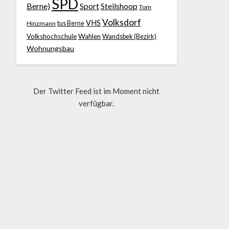
SPD
Berne)
Sport
Steilshoop
Tom
Volksdorf
VHS
Hinzmann
tus Berne
Volkshochschule
Wahlen
Wandsbek (Bezirk)
Wohnungsbau
Der Twitter Feed ist im Moment nicht
verfügbar.