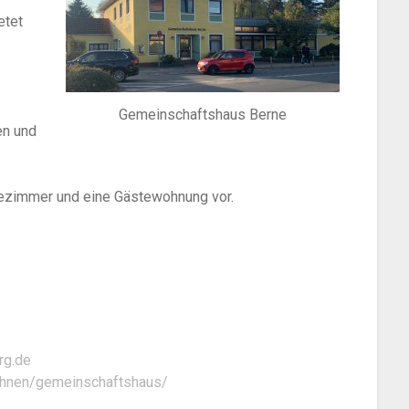
etet
Gemeinschaftshaus Berne
en und
ezimmer und eine Gästewohnung vor.
rg.de
ohnen/gemeinschaftshaus/