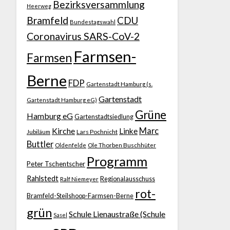
Bezirksversammlung
Heerweg
Bramfeld
CDU
Bundestagswahl
Coronavirus SARS-CoV-2
Farmsen-
Farmsen
Berne
FDP
Gartenstadt Hamburg (s.
Gartenstadt
Gartenstadt Hamburg eG)
Grüne
Hamburg eG
Gartenstadtsiedlung
Kirche
Marc
Linke
Jubiläum
Lars Pochnicht
Buttler
Ole Thorben Buschhüter
Oldenfelde
Programm
Peter Tschentscher
Rahlstedt
Regionalausschuss
Ralf Niemeyer
rot-
Bramfeld-Steilshoop-Farmsen-Berne
grün
Schule Lienaustraße (Schule
Sasel