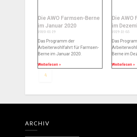
Die AWO Farmsen-Berne
Die AWO 
im Januar 2020
im Dezem
2020-01-19
2019-12-03
Das Programm der
Das Progra
Arbeiterwohlfahrt für Farmsen-
Arbeiterwohl
Berne im Januar 2020.
Berne im De
Weiterlesen »
Weiterlesen »
4
ARCHIV