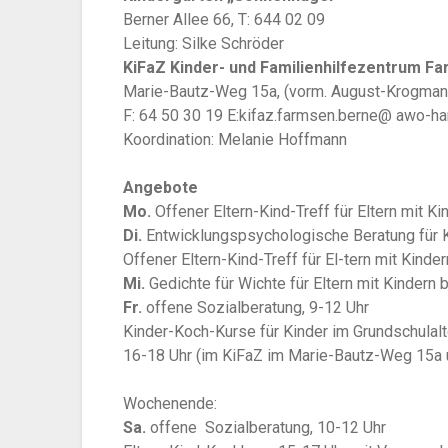
Berner Allee 66, T: 644 02 09
Leitung: Silke Schröder
KiFaZ Kinder- und Familienhilfezentrum F
Marie-Bautz-Weg 15a, (vorm. August-Krogmann
F: 64 50 30 19 E:kifaz.farmsen.berne@ awo-ha
Koordination: Melanie Hoffmann
Angebote
Mo.
Offener Eltern-Kind-Treff für Eltern mit K
Di.
Entwicklungspsychologische Beratung für Ki
Offener Eltern-Kind-Treff für El-tern mit Kind
Mi.
Gedichte für Wichte für Eltern mit Kindern 
Fr.
offene Sozialberatung, 9-12 Uhr
Kinder-Koch-Kurse für Kinder im Grundschulal
16-18 Uhr (im KiFaZ im Marie-Bautz-Weg 15a 
Wochenende:
Sa.
offene Sozialberatung, 10-12 Uhr