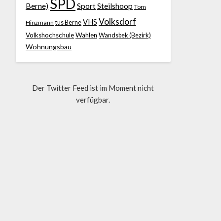
SPD
Berne)
Sport
Steilshoop
Tom
Volksdorf
VHS
Hinzmann
tus Berne
Volkshochschule
Wahlen
Wandsbek (Bezirk)
Wohnungsbau
Der Twitter Feed ist im Moment nicht
verfügbar.