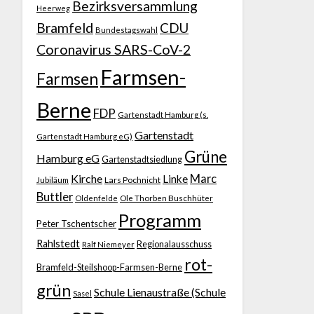
Bezirksversammlung
Heerweg
Bramfeld
CDU
Bundestagswahl
Coronavirus SARS-CoV-2
Farmsen-
Farmsen
Berne
FDP
Gartenstadt Hamburg (s.
Gartenstadt
Gartenstadt Hamburg eG)
Grüne
Hamburg eG
Gartenstadtsiedlung
Kirche
Marc
Linke
Jubiläum
Lars Pochnicht
Buttler
Ole Thorben Buschhüter
Oldenfelde
Programm
Peter Tschentscher
Rahlstedt
Regionalausschuss
Ralf Niemeyer
rot-
Bramfeld-Steilshoop-Farmsen-Berne
grün
Schule Lienaustraße (Schule
Sasel