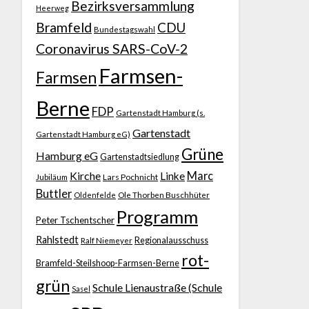
Bezirksversammlung
Heerweg
Bramfeld
CDU
Bundestagswahl
Coronavirus SARS-CoV-2
Farmsen-
Farmsen
Berne
FDP
Gartenstadt Hamburg (s.
Gartenstadt
Gartenstadt Hamburg eG)
Grüne
Hamburg eG
Gartenstadtsiedlung
Kirche
Marc
Linke
Jubiläum
Lars Pochnicht
Buttler
Ole Thorben Buschhüter
Oldenfelde
Programm
Peter Tschentscher
Rahlstedt
Regionalausschuss
Ralf Niemeyer
rot-
Bramfeld-Steilshoop-Farmsen-Berne
grün
Schule Lienaustraße (Schule
Sasel