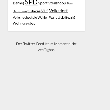
SPD
Berne)
Sport
Steilshoop
Tom
Volksdorf
VHS
Hinzmann
tus Berne
Volkshochschule
Wahlen
Wandsbek (Bezirk)
Wohnungsbau
Der Twitter Feed ist im Moment nicht
verfügbar.