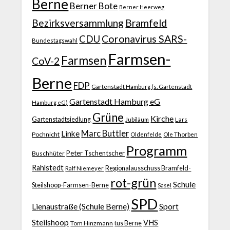
Berne
Berner Bote
Berner Heerweg
Bezirksversammlung
Bramfeld
CDU
Coronavirus SARS-
Bundestagswahl
Farmsen-
Farmsen
CoV-2
Berne
FDP
Gartenstadt Hamburg (s. Gartenstadt
Gartenstadt Hamburg eG
Hamburg eG)
Grüne
Kirche
Gartenstadtsiedlung
Jubiläum
Lars
Marc Buttler
Linke
Pochnicht
Ole Thorben
Oldenfelde
Programm
Peter Tschentscher
Buschhüter
Rahlstedt
Regionalausschuss Bramfeld-
Ralf Niemeyer
rot-grün
Schule
Steilshoop-Farmsen-Berne
Sasel
SPD
Lienaustraße (Schule Berne)
Sport
Steilshoop
VHS
Tom Hinzmann
tus Berne