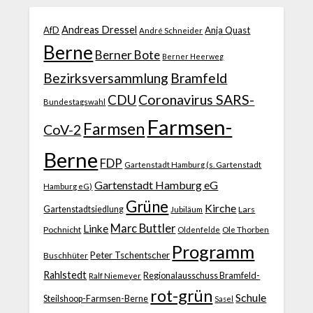
Andreas Dressel
AfD
Anja Quast
André Schneider
Berne
Berner Bote
Berner Heerweg
Bezirksversammlung
Bramfeld
CDU
Coronavirus SARS-
Bundestagswahl
Farmsen-
Farmsen
CoV-2
Berne
FDP
Gartenstadt Hamburg (s. Gartenstadt
Gartenstadt Hamburg eG
Hamburg eG)
Grüne
Kirche
Gartenstadtsiedlung
Jubiläum
Lars
Marc Buttler
Linke
Pochnicht
Ole Thorben
Oldenfelde
Programm
Peter Tschentscher
Buschhüter
Rahlstedt
Regionalausschuss Bramfeld-
Ralf Niemeyer
rot-grün
Schule
Steilshoop-Farmsen-Berne
Sasel