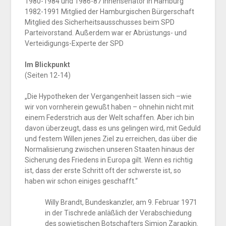
1980-1984 und 1986-87 Innensenator in Hamburg
1982-1991 Mitglied der Hamburgischen Bürgerschaft
Mitglied des Sicherheitsausschusses beim SPD
Parteivorstand. Außerdem war er Abrüstungs- und
Verteidigungs-Experte der SPD
Im Blickpunkt
(Seiten 12-14)
„Die Hypotheken der Vergangenheit lassen sich –wie
wir von vornherein gewußt haben – ohnehin nicht mit
einem Federstrich aus der Welt schaffen. Aber ich bin
davon überzeugt, dass es uns gelingen wird, mit Geduld
und festem Willen jenes Ziel zu erreichen, das über die
Normalisierung zwischen unseren Staaten hinaus der
Sicherung des Friedens in Europa gilt. Wenn es richtig
ist, dass der erste Schritt oft der schwerste ist, so
haben wir schon einiges geschafft.“
Willy Brandt, Bundeskanzler, am 9. Februar 1971
in der Tischrede anläßlich der Verabschiedung
des sowjetischen Botschafters Simjon Zarapkin.