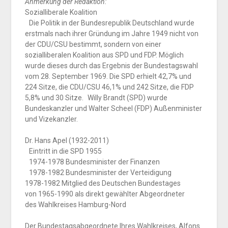
Anmerkung der Redaktion:
Sozialliberale Koalition
Die Politik in der Bundesrepublik Deutschland wurde
erstmals nach ihrer Gründung im Jahre 1949 nicht von
der CDU/CSU bestimmt, sondern von einer
sozialliberalen Koalition aus SPD und FDP. Möglich
wurde dieses durch das Ergebnis der Bundestagswahl
vom 28. September 1969. Die SPD erhielt 42,7% und
224 Sitze, die CDU/CSU 46,1% und 242 Sitze, die FDP
5,8% und 30 Sitze. Willy Brandt (SPD) wurde
Bundeskanzler und Walter Scheel (FDP) Außenminister
und Vizekanzler.
Dr. Hans Apel (1932-2011)
Eintritt in die SPD 1955
1974-1978 Bundesminister der Finanzen
1978-1982 Bundesminister
der Verteidigung
1978-1982 Mitglied des Deutschen
Bundestages
von
1965-1990 als direkt gewählter
Abgeordneter
des
Wahlkreises Hamburg-Nord
Der Bundestagsabgeordnete Ihres Wahlkreises, Alfons