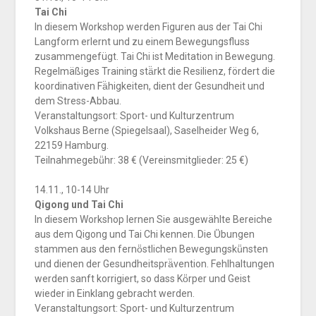
Tai Chi
In diesem Workshop werden Figuren aus der Tai Chi
Langform erlernt und zu einem Bewegungsfluss
zusammengefügt. Tai Chi ist Meditation in Bewegung.
Regelmäßiges Training stä̈rkt die Resilienz, fördert die
koordinativen Fä̈higkeiten, dient der Gesundheit und
dem Stress-Abbau.
Veranstaltungsort: Sport- und Kulturzentrum
Volkshaus Berne (Spiegelsaal), Saselheider Weg 6,
22159 Hamburg.
Teilnahmegebü̈hr: 38 € (Vereinsmitglieder: 25 €)
14.11., 10-14 Uhr
Qigong und Tai Chi
In diesem Workshop lernen Sie ausgewählte Bereiche
aus dem Qigong und Tai Chi kennen. Die Ü̈bungen
stammen aus den fernö̈stlichen Bewegungskü̈nsten
und dienen der Gesundheitsprä̈vention. Fehlhaltungen
werden sanft korrigiert, so dass Kö̈rper und Geist
wieder in Einklang gebracht werden.
Veranstaltungsort: Sport- und Kulturzentrum