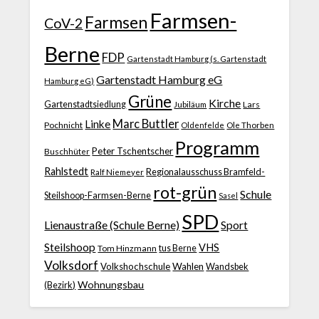
Farmsen-
Farmsen
CoV-2
Berne
FDP
Gartenstadt Hamburg (s. Gartenstadt
Gartenstadt Hamburg eG
Hamburg eG)
Grüne
Kirche
Gartenstadtsiedlung
Jubiläum
Lars
Marc Buttler
Linke
Pochnicht
Ole Thorben
Oldenfelde
Programm
Peter Tschentscher
Buschhüter
Rahlstedt
Regionalausschuss Bramfeld-
Ralf Niemeyer
rot-grün
Schule
Steilshoop-Farmsen-Berne
Sasel
SPD
Lienaustraße (Schule Berne)
Sport
Steilshoop
VHS
Tom Hinzmann
tus Berne
Volksdorf
Volkshochschule
Wahlen
Wandsbek
Wohnungsbau
(Bezirk)