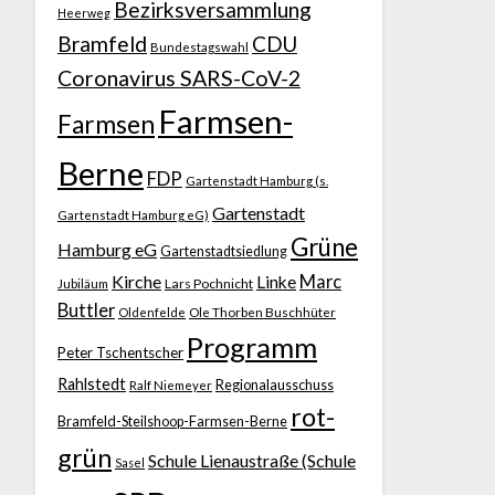
Bezirksversammlung
Heerweg
Bramfeld
CDU
Bundestagswahl
Coronavirus SARS-CoV-2
Farmsen-
Farmsen
Berne
FDP
Gartenstadt Hamburg (s.
Gartenstadt
Gartenstadt Hamburg eG)
Grüne
Hamburg eG
Gartenstadtsiedlung
Kirche
Marc
Linke
Jubiläum
Lars Pochnicht
Buttler
Ole Thorben Buschhüter
Oldenfelde
Programm
Peter Tschentscher
Rahlstedt
Regionalausschuss
Ralf Niemeyer
rot-
Bramfeld-Steilshoop-Farmsen-Berne
grün
Schule Lienaustraße (Schule
Sasel