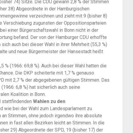
bisher 74) Sitze. Die CDU gewann 2,8 % der Stimmen
bisher 38) Abgeordnete in der Hamburgischen
immengewinne verzeichnen und zieht mit 9 (bisher 8)
se Verschiebung zugunsten der Oppositionsparteien
ei einer Bürgerschaftswahl in Bonn nicht in der
ortung befand. Der von der Hamburger CDU erhoffte
sich auch bei dieser Wahl in ihrer Mehrheit (55,3 %)
alte und neue Bürgermeister der Hansestadt heißt
,5 % (1966: 69,8 %). Auch bei dieser Wahl hatten die
Chance. Die DKP scheiterte mit 1,7 % genauso
PD mit 2,7 % der abgegebenen gültigen Stimmen. Das
(1966: 6,8 %) hat sicherlich auch seine
alen Koalition in Bonn.
l stattfindenden
Wahlen zu den
nd wie bei der Wahl zum Landesparlament zu
en an Stimmen, ohne jedoch irgendwo ihre absolute
 in fast allen Bezirken leicht an Stimmen. In die
er 29) Abgeordnete der SPD, 19 (bisher 17) der