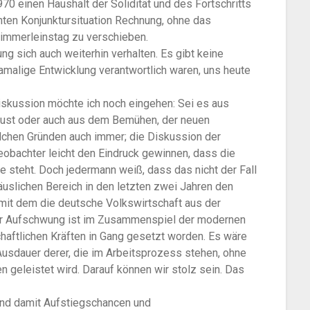
0 einen Haushalt der Solidität und des Fortschritts
nten Konjunktursituation Rechnung, ohne das
immerleinstag zu verschieben.
g sich auch weiterhin verhalten. Es gibt keine
 damalige Entwicklung verantwortlich waren, uns heute
iskussion möchte ich noch eingehen: Sei es aus
slust oder auch aus dem Bemühen, der neuen
lchen Gründen auch immer; die Diskussion der
Beobachter leicht den Eindruck gewinnen, dass die
se steht. Doch jedermann weiß, dass das nicht der Fall
äuslichen Bereich in den letzten zwei Jahren den
 mit dem die deutsche Volkswirtschaft aus der
r Aufschwung ist im Zusammenspiel der modernen
haftlichen Kräften in Gang gesetzt worden. Es wäre
Ausdauer derer, die im Arbeitsprozess stehen, ohne
en geleistet wird. Darauf können wir stolz sein. Das
nd damit Aufstiegschancen und