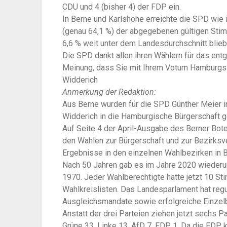
CDU und 4 (bisher 4) der FDP ein.
In Berne und Karlshöhe erreichte die SPD wie
(genau 64,1 %) der abgegebenen gültigen Sti
6,6 % weit unter dem Landesdurchschnitt blieb
Die SPD dankt allen ihren Wählern für das ent
Meinung, dass Sie mit Ihrem Votum Hamburgs 
Widderich
Anmerkung der Redaktion:
Aus Berne wurden für die SPD Günther Meier
Widderich in die Hamburgische Bürgerschaft g
Auf Seite 4 der April-Ausgabe des Berner Bote
den Wahlen zur Bürgerschaft und zur Bezirks
Ergebnisse in den einzelnen Wahlbezirken in 
Nach 50 Jahren gab es im Jahre 2020 wiederu
1970. Jeder Wahlberechtigte hatte jetzt 10 Sti
Wahlkreislisten. Das Landesparlament hat regu
Ausgleichsmandate sowie erfolgreiche Einzel
Anstatt der drei Parteien ziehen jetzt sechs P
Grüne 33, Linke 13, AfD 7, FDP 1. Da die FDP k