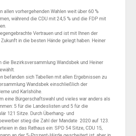
 in allen vorhergehenden Wahlen weit über 60 %
mmen, während die CDU mit 24,5 % und die FDP mit
en.
gegengebrachte Vertrauen und ist mit Ihnen der
Zukunft in die besten Hände gelegt haben. Heiner
 in die Bezirksversammlung Wandsbek und Heiner
ewählt.
n befanden sich Tabellen mit allen Ergebnissen zu
versammlung Wandsbek einschließlich der
Berne und Karlshöhe.
m eine Bürgerschaftswahl und vieles war anders als
mmen: 5 für die Landeslisten und 5 für die
lär 121 Sitze. Durch Überhang- und
bewerber stieg die Zahl der Mandate 2020 auf 123.
arteien in das Rathaus ein: SPD 54 Sitze, CDU 15,
napp an der 5-Prozent-Hürde gescheitert ist, aber in