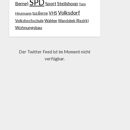
SPD
Berne)
Sport
Steilshoop
Tom
Volksdorf
VHS
Hinzmann
tus Berne
Volkshochschule
Wahlen
Wandsbek (Bezirk)
Wohnungsbau
Der Twitter Feed ist im Moment nicht
verfügbar.