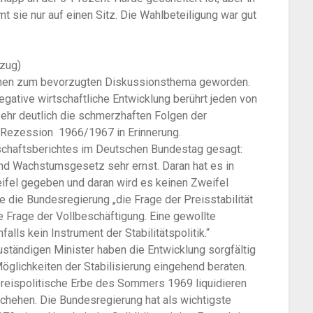
 sie nur auf einen Sitz. Die Wahlbeteiligung war gut
szug)
ochen zum bevorzugten Diskussions­thema geworden.
negative wirtschaftliche Entwicklung berührt jeden von
 sehr deutlich die schmerzhaften Folgen der
n Rezession 1966/1967 in Erinnerung.
schaftsberichtes im Deutschen Bundestag gesagt:
und Wachstumsgesetz sehr ernst. Daran hat es in
ifel gegeben und daran wird es keinen Zweifel
e die Bundesregierung „die Frage der Preisstabilität
 Frage der Vollbeschäftigung. Eine gewollte
lls kein Instrument der Stabilitätspolitik.“
uständigen Minister haben die Entwicklung sorgfältig
öglichkeiten der Stabilisierung eingehend beraten.
preispolitische Erbe des Sommers 1969 liquidieren
schehen. Die Bundesregierung hat als wichtigste