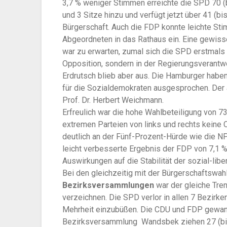
3,7 % weniger Stimmen erreichte die SPD 70 (
und 3 Sitze hinzu und verfügt jetzt über 41 (
Bürgerschaft. Auch die FDP konnte leichte St
Abgeordneten in das Rathaus ein. Eine gewis
war zu erwarten, zumal sich die SPD erstmals b
Opposition, sondern in der Regierungsverantw
Erdrutsch blieb aber aus. Die Hamburger haben 
für die Sozialdemokraten ausgesprochen. Der 
Prof. Dr. Herbert Weichmann.
Erfreulich war die hohe Wahlbeteiligung von 73
extremen Parteien von links und rechts keine 
deutlich an der Fünf-Prozent-Hürde wie die N
leicht verbesserte Ergebnis der FDP von 7,1 % 
Auswirkungen auf die Stabilität der sozial-liber
Bei den gleichzeitig mit der Bürgerschaftswah
Bezirksversammlungen
war der gleiche Tre
verzeichnen. Die SPD verlor in allen 7 Bezirk
Mehrheit einzubüßen. Die CDU und FDP gewannen
Bezirksversammlung Wandsbek ziehen 27 (bish