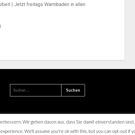
beit | Jetzt freitags Warmbaden in allen
)
rbessern. Wir gehen davon aus, dass Sie damit einverstanden sind,
xperience. We'll assume you're ok with this, but you can opt-out if y
die Monatszeitschrift für Farmsen-Berne und Umgebung, SPD Distrikt 