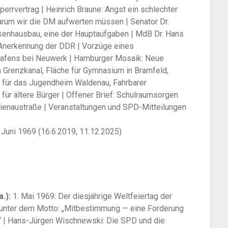
errvertrag | Heinrich Braune: Angst ein schlechter
arum wir die DM aufwerten müssen | Senator Dr.
nkenhausbau, eine der Hauptaufgaben | MdB Dr. Hans
 Anerkennung der DDR | Vorzüge eines
afens bei Neuwerk | Hamburger Mosaik: Neue
 Grenzkanal, Fläche für Gymnasium in Bramfeld,
 für das Jugendheim Waldenau, Fahrbarer
 für ältere Bürger | Offener Brief: Schulraumsorgen
Lienaustraße | Veranstaltungen und SPD-Mitteilungen
 Juni 1969 (16.6.2019, 11.12.2025)
.):
1. Mai 1969: Der diesjährige Weltfeiertag der
t unter dem Motto: „Mitbestimmung — eine Forderung
t“ | Hans-Jürgen Wischnewski: Die SPD und die