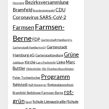
Bezirksversammlung
Heerweg
Bramfeld
CDU
Bundestagswahl
Coronavirus SARS-CoV-2
Farmsen-
Farmsen
Berne
FDP
Gartenstadt Hamburg (s.
Gartenstadt
Gartenstadt Hamburg eG)
Grüne
Hamburg eG
Gartenstadtsiedlung
Kirche
Marc
Linke
Jubiläum
Lars Pochnicht
Buttler
Ole Thorben Buschhüter
Oldenfelde
Programm
Peter Tschentscher
Rahlstedt
Regionalausschuss
Ralf Niemeyer
rot-
Bramfeld-Steilshoop-Farmsen-Berne
grün
Schule Lienaustraße (Schule
Sasel