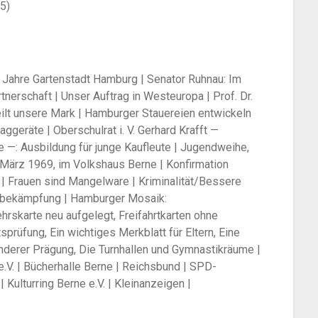
25)
Jahre Gartenstadt Hamburg | Senator Ruhnau: Im
tnerschaft | Unser Auftrag in Westeuropa | Prof. Dr.
teilt unsere Mark | Hamburger Stauereien entwickeln
ggeräte | Oberschulrat i. V. Gerhard Krafft —
 —: Ausbildung für junge Kaufleute | Jugendweihe,
 März 1969, im Volkshaus Berne | Konfirmation
| Frauen sind Mangelware | Kriminalität/Bessere
bekämpfung | Hamburger Mosaik:
hrskarte neu aufgelegt, Freifahrtkarten ohne
sprüfung, Ein wichtiges Merkblatt für Eltern, Eine
derer Prägung, Die Turnhallen und Gymnastikräume |
.V. | Bücherhalle Berne | Reichsbund | SPD-
| Kulturring Berne e.V. | Kleinanzeigen |