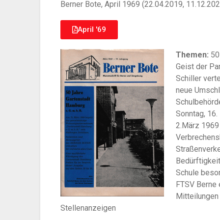
Berner Bote, April 1969 (22.04.2019, 11.12.20
April '69
Themen:
50 
Geist der Par
Schiller ver
neue Umschla
Schulbehörde
Sonntag, 16.
2.März 1969 
Verbrechens
Straßenverke
Bedürftigkeit
Schule beson
FTSV Berne e
Mitteilungen 
Stellenanzeigen