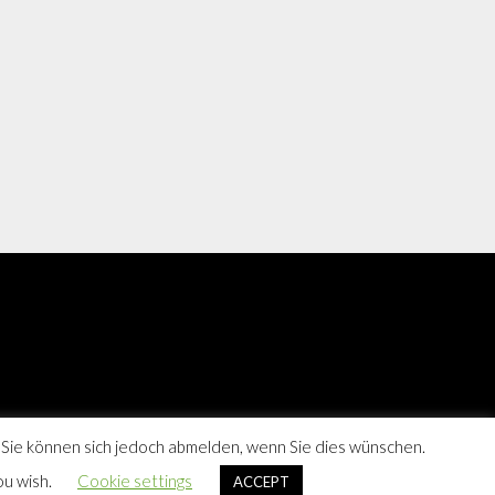
 Sie können sich jedoch abmelden, wenn Sie dies wünschen.
ou wish.
Cookie settings
ACCEPT
Berne, Hamburg