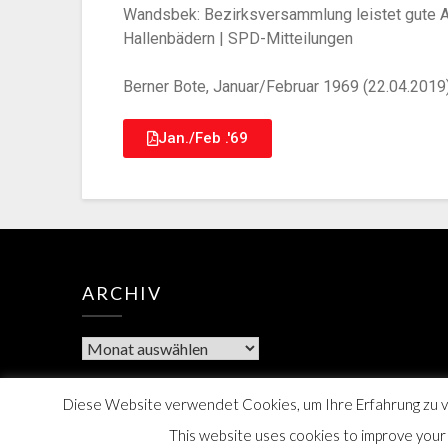
Wandsbek: Bezirksversammlung leistet gute Ar
Hallenbädern | SPD-Mitteilungen
Berner Bote, Januar/Februar 1969 (22.04.2019
Jan./Feb .'69
ARCHIV
Diese Website verwendet Cookies, um Ihre Erfahrung zu ve
This website uses cookies to improve your e
Berner Bote, 