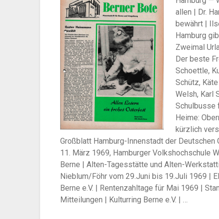
Hamburg — wei
allen | Dr. 
bewährt | Ils
Hamburg gibt
Zweimal Urla
Der beste Fr
Schoettle, K
Schütz, Käte 
Welsh, Karl 
Schulbusse f
Heime: Oberr
kürzlich ver
Großblatt Hamburg-Innenstadt der Deutschen 
11. März 1969, Hamburger Volkshochschule Wa
Berne | Alten-Tagesstätte und Alten-Werkstatti
Nieblum/Föhr vom 29.Juni bis 19.Juli 1969 |
Berne e.V. | Rentenzahltage für Mai 1969 | S
Mitteilungen | Kulturring Berne e.V. | …