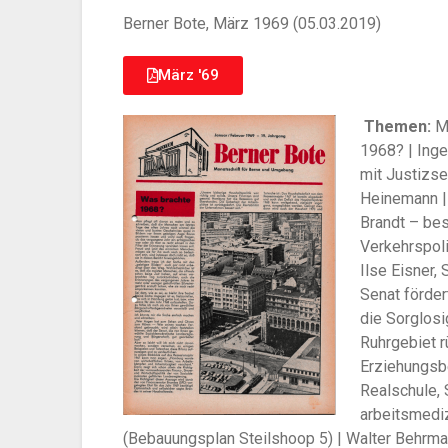
Berner Bote, März 1969 (05.03.2019)
März '69
Themen:
Md
1968? | Ing
mit Justizse
Heinemann | 
Brandt – bes
Verkehrspoli
Ilse Eisner
Senat förder
die Sorglosi
Ruhrgebiet r
Erziehungsb
Realschule, 
arbeitsmediz
(Bebauungsplan Steilshoop 5) | Walter Behrm