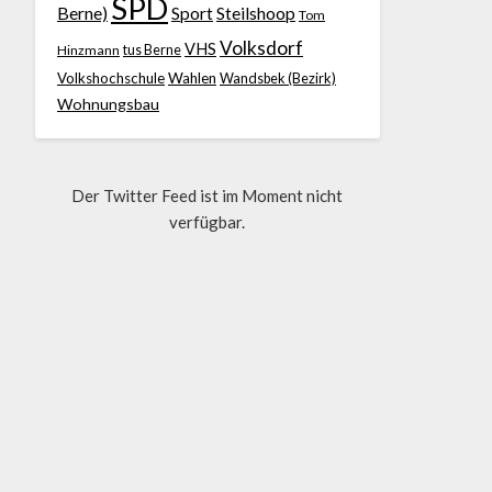
SPD
Berne)
Sport
Steilshoop
Tom
Volksdorf
VHS
Hinzmann
tus Berne
Volkshochschule
Wahlen
Wandsbek (Bezirk)
Wohnungsbau
Der Twitter Feed ist im Moment nicht
verfügbar.