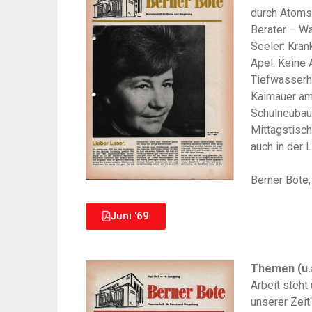
durch Atomsp
Berater – W
Seeler: Kra
Apel: Keine
Tiefwasserh
Kaimauer am
Schulneubau
Mittagstisch
auch in der 
Berner Bote,
Juni '69
Themen (u.a
Arbeit steh
unserer Zei