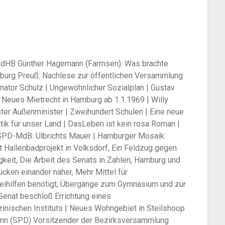
HB Günther Hagemann (Farmsen): Was brachte
eburg Preuß: Nachlese zur öffentlichen Versammlung
nator Schulz | Ungewöhnlicher Sozialplan | Gustav
Neues Mietrecht in Hamburg ab 1.1.1969 | Willy
ter Außenminister | Zweihundert Schulen | Eine neue
tik für unser Land | DasLeben ist kein rosa Roman |
, SPD-MdB: Ulbrichts Mauer | Hamburger Mosaik:
t Hallenbadprojekt in Volksdorf, Ein Feldzug gegen
gkeit, Die Arbeit des Senats in Zahlen, Hamburg und
ücken einander näher, Mehr Mittel für
eihilfen benötigt, Übergänge zum Gymnasium und zur
Senat beschloß Errichtung eines
inischen Instituts | Neues Wohngebiet in Steilshoop
ann (SPD) Vorsitzender der Bezirksversammlung