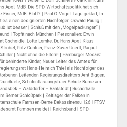
ßer Kreis | Walter E. Döll: Schillers Politik hilft uns
Hans Apel, MdB: Die SPD-Wirtschaftspolitik hat sich
e Eisner, MdB: Bluff? | Paul O. Vogel: Lage geklärt, In
 es einen designierten Nachfolger: Oswald Paulig |
ub ist besser | Schluß mit den „Mogelpackungen“ |
eund | Topfit nach München | Personalien: Erwin
urt Gscheidle, Lotte Lemke, Dr. Hans Apel, Klaus
Strobel, Fritz Gentner, Franz-Xaver Unertl, Raquel
Schiller | Nicht ohne die Eltern! | Hamburger Mosaik:
ür behinderte Kinder, Neuer Leiter des Amtes für
egierungsrat Hans-Heinrich Thiel als Nachfolger des
storbenen Leitenden Regierungsdirektors Arnt Biggen,
Grundkarte, Schulentlassungsfeier Schule Berne am
ndsbek – Walddörfer – Rahlstedt | Bücherhalle
m Berner Schloßpark | Zeltlager der Falken in
 Elternschule Farmsen-Berne Bekassinenau 126 | FTSV
tandesamt Farmsen meldet | Reichsbund | SPD-