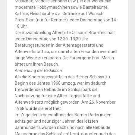
Musikbox, Modelleisenbahn usw.). In der Werkstelle
modernste Hobbymaschinen sowie Bastelräume.
Kaffee, Fleischbrühe u.a. Getränke auf Wunsch.
Preis-Skat (nur für Rentner) jeden Donnerstag von 14-
18 Uhr.
Die Sozialabteilung Altenhilfe Ortsamt Bramfeld hält
jeden Donnerstag von 12:30 -13;30 Uhr
Beratungsstunden in der Altentagesstätte und
Altenwerkstatt ab, um damit alten Freunden eventuell
lange Wege zu ersparen. Die Fürsorgerin Frau Martin
bittet um Ihren Besuch.
Anmerkung der Redaktion:
Als die Kindertagesstätte in das Berner Schloss zu
Beginn des Jahres 1968 umzog, war im dadurch
freiwerdenden Gebäude im Schlosspark die
Nachnutzung für eine Alten-Tagesstätte und
Altenwerkstatt möglich geworden. Am 26. November
1968 wurde sie eröffnet.
Im Zuge der Umgestaltung des Berner Parks in den
achtziger und neunziger Jahren des letzten
Jahrhunderts wurden nach und nach alle Gebäude
(Ausnahme das Schloss) entfernt, darunter auch das