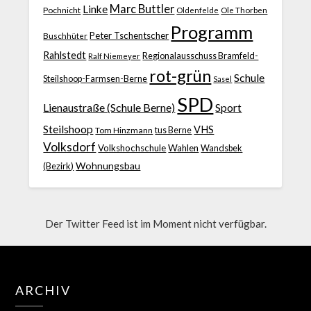
Marc Buttler
Linke
Pochnicht
Ole Thorben
Oldenfelde
Programm
Peter Tschentscher
Buschhüter
Rahlstedt
Regionalausschuss Bramfeld-
Ralf Niemeyer
rot-grün
Schule
Steilshoop-Farmsen-Berne
Sasel
SPD
Lienaustraße (Schule Berne)
Sport
Steilshoop
VHS
Tom Hinzmann
tus Berne
Volksdorf
Volkshochschule
Wahlen
Wandsbek
Wohnungsbau
(Bezirk)
Der Twitter Feed ist im Moment nicht verfügbar.
ARCHIV