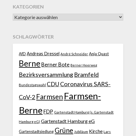
KATEGORIEN
SCHLAGWÖRTER
Andreas Dressel
AfD
Anja Quast
André Schneider
Berne
Berner Bote
Berner Heerweg
Bezirksversammlung
Bramfeld
CDU
Coronavirus SARS-
Bundestagswahl
Farmsen-
Farmsen
CoV-2
Berne
FDP
Gartenstadt Hamburg (s. Gartenstadt
Gartenstadt Hamburg eG
Hamburg eG)
Grüne
Kirche
Gartenstadtsiedlung
Jubiläum
Lars