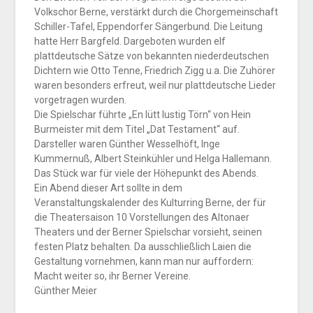
Volkschor Berne, verstärkt durch die Chorgemeinschaft
Schiller-Tafel, Eppendorfer Sängerbund. Die Leitung
hatte Herr Bargfeld. Dargeboten wurden elf
plattdeutsche Sätze von bekannten niederdeutschen
Dichtern wie Otto Tenne, Friedrich Zigg u.a. Die Zuhörer
waren besonders erfreut, weil nur plattdeutsche Lieder
vorgetragen wurden.
Die Spielschar führte „En lütt lustig Törn“ von Hein
Burmeister mit dem Titel „Dat Testament“ auf.
Darsteller waren Günther Wesselhöft, Inge
Kummernuß, Albert Steinkühler und Helga Hallemann.
Das Stück war für viele der Höhepunkt des Abends.
Ein Abend dieser Art sollte in dem
Veranstaltungskalender des Kulturring Berne, der für
die Theatersaison 10 Vorstellungen des Altonaer
Theaters und der Berner Spielschar vorsieht, seinen
festen Platz behalten. Da ausschließlich Laien die
Gestaltung vornehmen, kann man nur auffordern:
Macht weiter so, ihr Berner Vereine.
Günther Meier