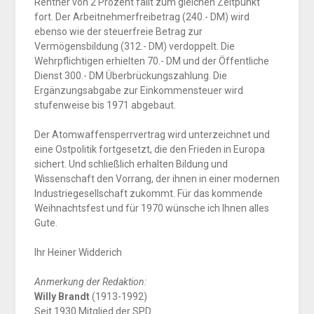
Rentner von 2 Prozent fällt zum gleichen Zeitpunkt
fort. Der Arbeitnehmerfreibetrag (240.- DM) wird
ebenso wie der steuerfreie Betrag zur
Vermögensbildung (312.- DM) verdoppelt. Die
Wehrpflichtigen erhielten 70.- DM und der Öffentliche
Dienst 300.- DM Überbrückungszahlung. Die
Ergänzungsabgabe zur Einkommensteuer wird
stufenweise bis 1971 abgebaut.
Der Atomwaffensperrvertrag wird unterzeichnet und
eine Ostpolitik fortgesetzt, die den Frieden in Europa
sichert. Und schließlich erhalten Bildung und
Wissenschaft den Vorrang, der ihnen in einer modernen
Industriegesellschaft zukommt. Für das kommende
Weihnachtsfest und für 1970 wünsche ich Ihnen alles
Gute.
Ihr Heiner Widderich
Anmerkung der Redaktion:
Willy Brandt
(1913-1992)
Seit 1930 Mitglied der SPD