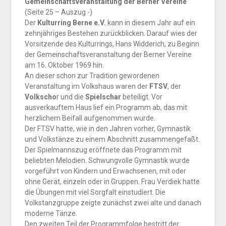
Gemeinschaftsveranstaltung der Berner Vereine
(Seite 25 – Auszug -)
Der
Kulturring Berne e.V.
kann in diesem Jahr auf ein
zehnjähriges Bestehen zurückblicken. Darauf wies der
Vorsitzende des Kulturrings, Hans Widderich, zu Beginn
der Gemeinschaftsveranstaltung der Berner Vereine
am 16. Oktober 1969 hin.
An dieser schon zur Tradition gewordenen
Veranstaltung im Volkshaus waren der
FTSV
, der
Volkscho
r und die
Spielschar
beteiligt. Vor
ausverkauftem Haus lief ein Programm ab, das mit
herzlichem Beifall aufgenommen wurde.
Der FTSV hatte, wie in den Jahren vorher, Gymnastik
und Volkstänze zu einem Abschnitt zusammengefaßt.
Der Spielmannszug eröffnete das Programm mit
beliebten Melodien. Schwungvolle Gymnastik wurde
vorgeführt von Kindern und Erwachsenen, mit oder
ohne Gerät, einzeln oder in Gruppen. Frau Verdiek hatte
die Übungen mit viel Sorgfalt einstudiert. Die
Volkstanzgruppe zeigte zunächst zwei alte und danach
moderne Tänze.
Den zweiten Teil der Programmfolge bestritt der