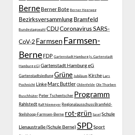
Berne
Berner Bote
Berner Heerweg
Bezirksversammlung
Bramfeld
CDU
Coronavirus SARS-
Bundestagswahl
Farmsen-
Farmsen
CoV-2
Berne
FDP
Gartenstadt Hamburg (s. Gartenstadt
Gartenstadt Hamburg eG
Hamburg eG)
Grüne
Kirche
Gartenstadtsiedlung
Jubiläum
Lars
Marc Buttler
Linke
Pochnicht
Ole Thorben
Oldenfelde
Programm
Peter Tschentscher
Buschhüter
Rahlstedt
Regionalausschuss Bramfeld-
Ralf Niemeyer
rot-grün
Schule
Steilshoop-Farmsen-Berne
Sasel
SPD
Lienaustraße (Schule Berne)
Sport