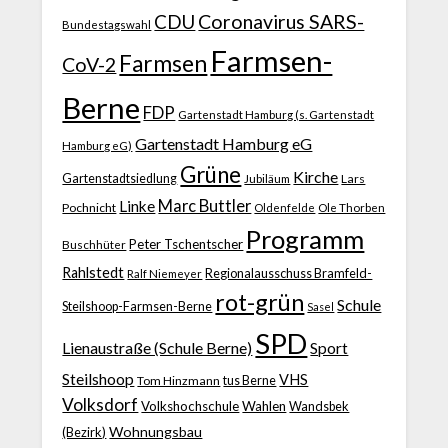
CDU
Coronavirus SARS-
Bundestagswahl
Farmsen-
Farmsen
CoV-2
Berne
FDP
Gartenstadt Hamburg (s. Gartenstadt
Gartenstadt Hamburg eG
Hamburg eG)
Grüne
Kirche
Gartenstadtsiedlung
Jubiläum
Lars
Marc Buttler
Linke
Pochnicht
Ole Thorben
Oldenfelde
Programm
Peter Tschentscher
Buschhüter
Rahlstedt
Regionalausschuss Bramfeld-
Ralf Niemeyer
rot-grün
Schule
Steilshoop-Farmsen-Berne
Sasel
SPD
Lienaustraße (Schule Berne)
Sport
Steilshoop
VHS
Tom Hinzmann
tus Berne
Volksdorf
Volkshochschule
Wahlen
Wandsbek
Wohnungsbau
(Bezirk)