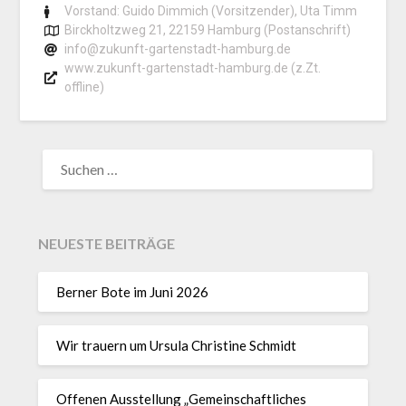
Vorstand: Guido Dimmich (Vorsitzender), Uta Timm
Birckholtzweg 21, 22159 Hamburg (Postanschrift)
info@zukunft-gartenstadt-hamburg.de
www.zukunft-gartenstadt-hamburg.de (z.Zt.
offline)
NEUESTE BEITRÄGE
Berner Bote im Juni 2026
Wir trauern um Ursula Christine Schmidt
Offenen Ausstellung „Gemeinschaftliches