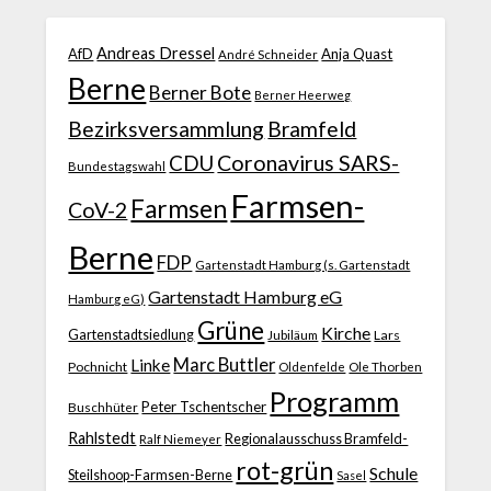
Andreas Dressel
AfD
Anja Quast
André Schneider
Berne
Berner Bote
Berner Heerweg
Bezirksversammlung
Bramfeld
CDU
Coronavirus SARS-
Bundestagswahl
Farmsen-
Farmsen
CoV-2
Berne
FDP
Gartenstadt Hamburg (s. Gartenstadt
Gartenstadt Hamburg eG
Hamburg eG)
Grüne
Kirche
Gartenstadtsiedlung
Jubiläum
Lars
Marc Buttler
Linke
Pochnicht
Ole Thorben
Oldenfelde
Programm
Peter Tschentscher
Buschhüter
Rahlstedt
Regionalausschuss Bramfeld-
Ralf Niemeyer
rot-grün
Schule
Steilshoop-Farmsen-Berne
Sasel