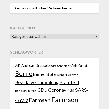
Gemeinschaftliches Wohnen Berne
KATEGORIEN
SCHLAGWÖRTER
Andreas Dressel
AfD
Anja Quast
André Schneider
Berne
Berner Bote
Berner Heerweg
Bezirksversammlung
Bramfeld
CDU
Coronavirus SARS-
Bundestagswahl
Farmsen-
Farmsen
CoV-2