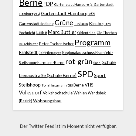
Berne
FDP
Gartenstadt Hamburg (s. Gartenstadt
Gartenstadt Hamburg eG
Hamburg eG)
Grüne
Kirche
Gartenstadtsiedlung
Jubiläum
Lars
Marc Buttler
Linke
Pochnicht
Ole Thorben
Oldenfelde
Programm
Peter Tschentscher
Buschhüter
Rahlstedt
Regionalausschuss Bramfeld-
Ralf Niemeyer
rot-grün
Schule
Steilshoop-Farmsen-Berne
Sasel
SPD
Lienaustraße (Schule Berne)
Sport
Steilshoop
VHS
Tom Hinzmann
tus Berne
Volksdorf
Volkshochschule
Wahlen
Wandsbek
Wohnungsbau
(Bezirk)
Der Twitter Feed ist im Moment nicht verfügbar.