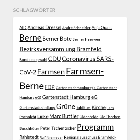
SCHLAGWÖRTER
Andreas Dressel
AfD
Anja Quast
André Schneider
Berne
Berner Bote
Berner Heerweg
Bezirksversammlung
Bramfeld
CDU
Coronavirus SARS-
Bundestagswahl
Farmsen-
Farmsen
CoV-2
Berne
FDP
Gartenstadt Hamburg (s. Gartenstadt
Gartenstadt Hamburg eG
Hamburg eG)
Grüne
Kirche
Gartenstadtsiedlung
Jubiläum
Lars
Marc Buttler
Linke
Pochnicht
Ole Thorben
Oldenfelde
Programm
Peter Tschentscher
Buschhüter
Rahlstedt
Regionalausschuss Bramfeld-
Ralf Niemeyer