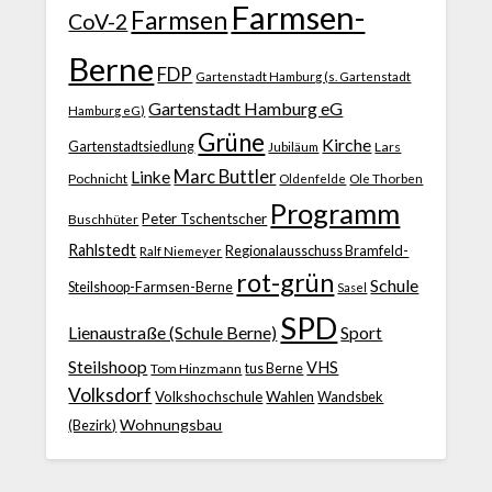
Farmsen-
Farmsen
CoV-2
Berne
FDP
Gartenstadt Hamburg (s. Gartenstadt
Gartenstadt Hamburg eG
Hamburg eG)
Grüne
Kirche
Gartenstadtsiedlung
Jubiläum
Lars
Marc Buttler
Linke
Pochnicht
Ole Thorben
Oldenfelde
Programm
Peter Tschentscher
Buschhüter
Rahlstedt
Regionalausschuss Bramfeld-
Ralf Niemeyer
rot-grün
Schule
Steilshoop-Farmsen-Berne
Sasel
SPD
Lienaustraße (Schule Berne)
Sport
Steilshoop
VHS
Tom Hinzmann
tus Berne
Volksdorf
Volkshochschule
Wahlen
Wandsbek
Wohnungsbau
(Bezirk)