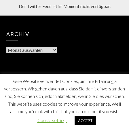
Der Twitter Feed ist im Moment nicht verfügbar.
ARCHIV
Diese Website verwendet Cookies, um Ihre Erfahrung zu
verbessern. Wir gehen davon aus, dass Sie damit einverstanden
sind, Sie können sich jedoch abmelden, wenn Sie dies wünschen.
This website uses cookies to improve your experience. We'll
assume you're ok with this, but you can opt-out if you wish.
Berner Bote, die Monatszeitschrift für Farmsen-Berne
Cookie settings
ACCEPT
und Umgebung, SPD Distrikt Berne, Hamburg