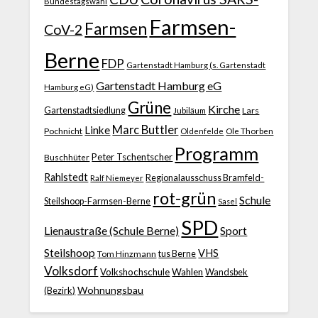
Bundestagswahl
Farmsen-
Farmsen
CoV-2
Berne
FDP
Gartenstadt Hamburg (s. Gartenstadt
Gartenstadt Hamburg eG
Hamburg eG)
Grüne
Kirche
Gartenstadtsiedlung
Jubiläum
Lars
Marc Buttler
Linke
Pochnicht
Ole Thorben
Oldenfelde
Programm
Peter Tschentscher
Buschhüter
Rahlstedt
Regionalausschuss Bramfeld-
Ralf Niemeyer
rot-grün
Schule
Steilshoop-Farmsen-Berne
Sasel
SPD
Lienaustraße (Schule Berne)
Sport
Steilshoop
VHS
Tom Hinzmann
tus Berne
Volksdorf
Volkshochschule
Wahlen
Wandsbek
Wohnungsbau
(Bezirk)