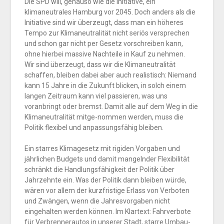
Die SPD will, genauso wie die Initiative, ein
klimaneutrales Hamburg vor 2045. Doch anders als die
Initiative sind wir überzeugt, dass man ein höheres
Tempo zur Klimaneutralität nicht seriös versprechen
und schon gar nicht per Gesetz vorschreiben kann,
ohne hierbei massive Nachteile in Kauf zu nehmen.
Wir sind überzeugt, dass wir die Klimaneutralität
schaffen, bleiben dabei aber auch realistisch: Niemand
kann 15 Jahre in die Zukunft blicken, in solch einem
langen Zeitraum kann viel passieren, was uns
voranbringt oder bremst. Damit alle auf dem Weg in die
Klimaneutralität mitge-nommen werden, muss die
Politik flexibel und anpassungsfähig bleiben.
Ein starres Klimagesetz mit rigiden Vorgaben und
jährlichen Budgets und damit mangelnder Flexibilität
schränkt die Handlungsfähigkeit der Politik über
Jahrzehnte ein. Was der Politik dann bleiben würde,
wären vor allem der kurzfristige Erlass von Verboten
und Zwängen, wenn die Jahresvorgaben nicht
eingehalten werden können. Im Klartext: Fahrverbote
für Verbrennerautos in unserer Stadt, starre Umbau-