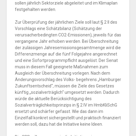
sollen jährlich Sektorziele abgeleitet und im Klimaplan
festgehalten werden.
Zur Überprüfung der jährlichen Ziele soll laut § 2 II des
Vorschlags eine Schätzbilanz (Schätzung der
verursacherbedingten CO2-Emissionen), jeweils für das
vergangene Jahr erhoben werden. Bei Überschreitung
der zulässigen Jahresemissionsgesamtmenge wird die
Differenzmenge auf die fünf Folgejahre angerechnet
und eine Sofortprogrammpflicht ausgelöst. Der Senat
muss in diesem Fall geeignete Maßnahmen zum
Ausgleich der Überschreitung vorlegen. Nach dem
Änderungsvorschlag des Volks- begehrens „Hamburger
Zukunftsentscheid“, müssen die Ziele des Gesetzes
künftig „sozialverträglich“ umgesetzt werden. Dadurch
würde die aktuelle Berücksichtigung des
Sozialverträglichkeitsprinzips in § 2 IV im HmbKliSchG
ersetzt und schärfer gefasst. Wie das dann im
Einzelfall konkret sichergestellt und praktisch finanziert
werden soll, dazu hat die Initiative keine Ideen.