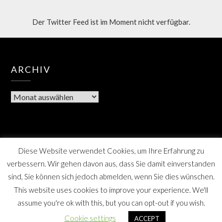
Der Twitter Feed ist im Moment nicht verfügbar.
ARCHIV
Diese Website verwendet Cookies, um Ihre Erfahrung zu
verbessern. Wir gehen davon aus, dass Sie damit einverstanden
sind, Sie können sich jedoch abmelden, wenn Sie dies wünschen.
This website uses cookies to improve your experience. We'll
assume you're ok with this, but you can opt-out if you wish.
Berner Bote, die Monatszeitschrift für Farmsen-Berne
Cookie settings
ACCEPT
und Umgebung, SPD Distrikt Berne, Hamburg