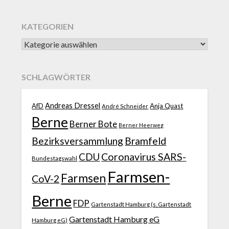
KATEGORIEN
SCHLAGWÖRTER
Andreas Dressel
AfD
Anja Quast
André Schneider
Berne
Berner Bote
Berner Heerweg
Bezirksversammlung
Bramfeld
CDU
Coronavirus SARS-
Bundestagswahl
Farmsen-
Farmsen
CoV-2
Berne
FDP
Gartenstadt Hamburg (s. Gartenstadt
Gartenstadt Hamburg eG
Hamburg eG)