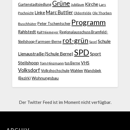
Grüne
Kirche
Gartenstadtsiedlung
Jubiläum
Lars
Marc Buttler
Linke
Pochnicht
Ole Thorben
Oldenfelde
Programm
Peter Tschentscher
Buschhüter
Rahlstedt
Regionalausschuss Bramfeld-
Ralf Niemeyer
rot-grün
Schule
Steilshoop-Farmsen-Berne
Sasel
SPD
Lienaustraße (Schule Berne)
Sport
Steilshoop
VHS
Tom Hinzmann
tus Berne
Volksdorf
Volkshochschule
Wahlen
Wandsbek
Wohnungsbau
(Bezirk)
Der Twitter Feed ist im Moment nicht verfügbar.
ARCHIV