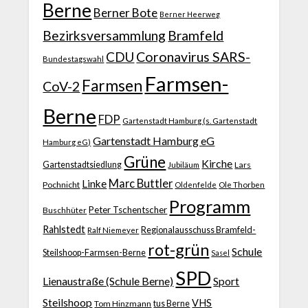
Berne
Berner Bote
Berner Heerweg
Bezirksversammlung
Bramfeld
CDU
Coronavirus SARS-
Bundestagswahl
Farmsen-
Farmsen
CoV-2
Berne
FDP
Gartenstadt Hamburg (s. Gartenstadt
Gartenstadt Hamburg eG
Hamburg eG)
Grüne
Kirche
Gartenstadtsiedlung
Jubiläum
Lars
Marc Buttler
Linke
Pochnicht
Ole Thorben
Oldenfelde
Programm
Peter Tschentscher
Buschhüter
Rahlstedt
Regionalausschuss Bramfeld-
Ralf Niemeyer
rot-grün
Schule
Steilshoop-Farmsen-Berne
Sasel
SPD
Lienaustraße (Schule Berne)
Sport
Steilshoop
VHS
Tom Hinzmann
tus Berne