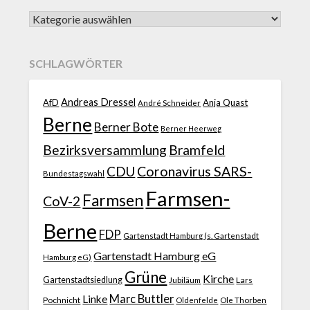
SCHLAGWÖRTER
Andreas Dressel
AfD
Anja Quast
André Schneider
Berne
Berner Bote
Berner Heerweg
Bezirksversammlung
Bramfeld
CDU
Coronavirus SARS-
Bundestagswahl
Farmsen-
Farmsen
CoV-2
Berne
FDP
Gartenstadt Hamburg (s. Gartenstadt
Gartenstadt Hamburg eG
Hamburg eG)
Grüne
Kirche
Gartenstadtsiedlung
Jubiläum
Lars
Marc Buttler
Linke
Pochnicht
Ole Thorben
Oldenfelde