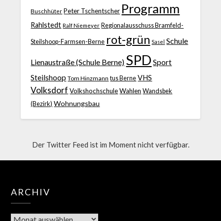
Programm
Peter Tschentscher
Buschhüter
Rahlstedt
Regionalausschuss Bramfeld-
Ralf Niemeyer
rot-grün
Schule
Steilshoop-Farmsen-Berne
Sasel
SPD
Lienaustraße (Schule Berne)
Sport
Steilshoop
VHS
Tom Hinzmann
tus Berne
Volksdorf
Volkshochschule
Wahlen
Wandsbek
Wohnungsbau
(Bezirk)
Der Twitter Feed ist im Moment nicht verfügbar.
ARCHIV