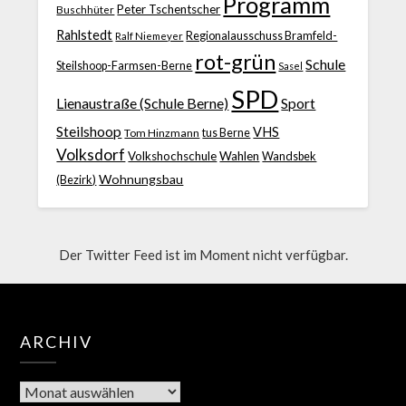
Programm
Peter Tschentscher
Buschhüter
Rahlstedt
Regionalausschuss Bramfeld-
Ralf Niemeyer
rot-grün
Schule
Steilshoop-Farmsen-Berne
Sasel
SPD
Lienaustraße (Schule Berne)
Sport
Steilshoop
VHS
Tom Hinzmann
tus Berne
Volksdorf
Volkshochschule
Wahlen
Wandsbek
Wohnungsbau
(Bezirk)
Der Twitter Feed ist im Moment nicht verfügbar.
ARCHIV