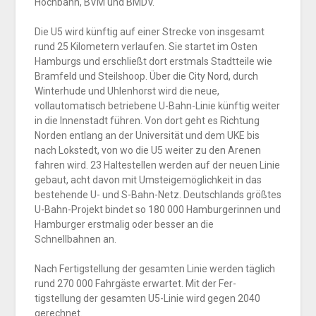
Hochbahn, BVM und BMDV.
Die U5 wird künftig auf einer Strecke von insgesamt
rund 25 Kilometern verlaufen. Sie startet im Osten
Hamburgs und erschließt dort erstmals Stadtteile wie
Bramfeld und Steilshoop. Über die City Nord, durch
Winterhude und Uhlenhorst wird die neue,
vollautomatisch betriebene U-Bahn-Linie künftig weiter
in die Innenstadt führen. Von dort geht es Richtung
Norden entlang an der Universität und dem UKE bis
nach Lokstedt, von wo die U5 weiter zu den Arenen
fahren wird. 23 Haltestellen werden auf der neuen Linie
gebaut, acht davon mit Umsteigemöglichkeit in das
bestehende U- und S-Bahn-Netz. Deutschlands größtes
U-Bahn-Projekt bindet so 180 000 Hamburgerinnen und
Hamburger erstmalig oder besser an die
Schnellbahnen an.
Nach Fertigstellung der gesamten Linie werden täglich
rund 270 000 Fahrgäste erwartet. Mit der Fer-
tigstellung der gesamten U5-Linie wird gegen 2040
gerechnet.