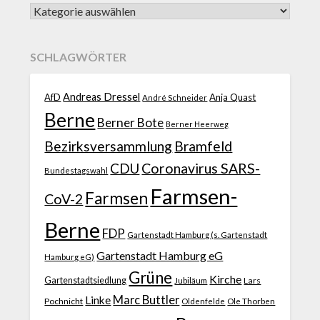
SCHLAGWÖRTER
Andreas Dressel
AfD
Anja Quast
André Schneider
Berne
Berner Bote
Berner Heerweg
Bezirksversammlung
Bramfeld
CDU
Coronavirus SARS-
Bundestagswahl
Farmsen-
Farmsen
CoV-2
Berne
FDP
Gartenstadt Hamburg (s. Gartenstadt
Gartenstadt Hamburg eG
Hamburg eG)
Grüne
Kirche
Gartenstadtsiedlung
Jubiläum
Lars
Marc Buttler
Linke
Pochnicht
Ole Thorben
Oldenfelde