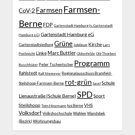
Farmsen-
Farmsen
CoV-2
Berne
FDP
Gartenstadt Hamburg (s. Gartenstadt
Gartenstadt Hamburg eG
Hamburg eG)
Grüne
Kirche
Gartenstadtsiedlung
Jubiläum
Lars
Marc Buttler
Linke
Pochnicht
Ole Thorben
Oldenfelde
Programm
Peter Tschentscher
Buschhüter
Rahlstedt
Regionalausschuss Bramfeld-
Ralf Niemeyer
rot-grün
Schule
Steilshoop-Farmsen-Berne
Sasel
SPD
Lienaustraße (Schule Berne)
Sport
Steilshoop
VHS
Tom Hinzmann
tus Berne
Volksdorf
Volkshochschule
Wahlen
Wandsbek
Wohnungsbau
(Bezirk)