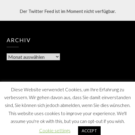
Der Twitter Feed ist im Moment nicht verfügbar.
ARCHIV
Diese Website verwendet Cookies, um Ihre Erfahrung zu
verbessern. Wir gehen davon aus, dass Sie damit einverstanden
sind, Sie können sich jedoch abmelden, wenn Sie dies wünschen.
This website uses cookies to improve your experience. We'll
assume you're ok with this, but you can opt-out if you wish.
Berner Bote, die Monatszeitschrift für Farmsen-Berne
Cookie settings
ACCEPT
und Umgebung, SPD Distrikt Berne, Hamburg