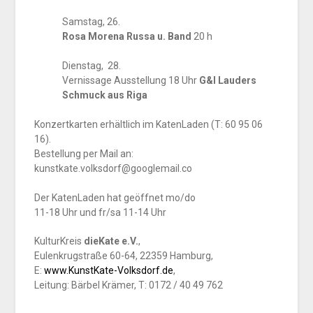
Samstag, 26.
Rosa Morena Russa u. Band
20 h
Dienstag, 28.
Vernissage Ausstellung 18 Uhr
G&I Lauders
Schmuck aus Riga
Konzertkarten erhältlich im KatenLaden (T: 60 95 06
16).
Bestellung per Mail an:
kunstkate.volksdorf@googlemail.co
Der KatenLaden hat geöffnet mo/do
11-18 Uhr und fr/sa 11-14 Uhr
KulturKreis
dieKate e.V.
,
Eulenkrugstraße 60-64, 22359 Hamburg,
E:
www.KunstKate-Volksdorf.de
,
Leitung: Bärbel Krämer, T: 0172 / 40 49 762