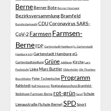
Berne
Berner Bote
Berner Heerweg
Bezirksversammlung
Bramfeld
CDU
Coronavirus SARS-
Bundestagswahl
Farmsen-
Farmsen
CoV-2
Berne
FDP
Gartenstadt Hamburg (s. Gartenstadt
Gartenstadt Hamburg eG
Hamburg eG)
Grüne
Kirche
Gartenstadtsiedlung
Jubiläum
Lars
Marc Buttler
Linke
Pochnicht
Ole Thorben
Oldenfelde
Programm
Peter Tschentscher
Buschhüter
Rahlstedt
Regionalausschuss Bramfeld-
Ralf Niemeyer
rot-grün
Schule
Steilshoop-Farmsen-Berne
Sasel
SPD
Lienaustraße (Schule Berne)
Sport