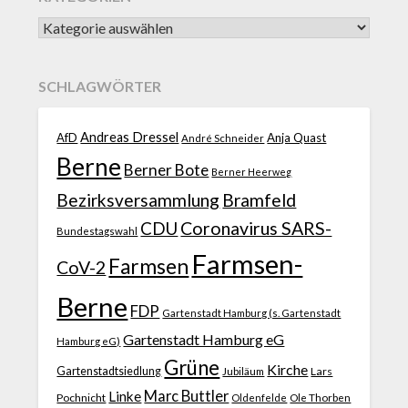
SCHLAGWÖRTER
Andreas Dressel
AfD
Anja Quast
André Schneider
Berne
Berner Bote
Berner Heerweg
Bezirksversammlung
Bramfeld
CDU
Coronavirus SARS-
Bundestagswahl
Farmsen-
Farmsen
CoV-2
Berne
FDP
Gartenstadt Hamburg (s. Gartenstadt
Gartenstadt Hamburg eG
Hamburg eG)
Grüne
Kirche
Gartenstadtsiedlung
Jubiläum
Lars
Marc Buttler
Linke
Pochnicht
Ole Thorben
Oldenfelde