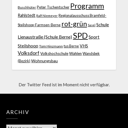
Programm
Peter Tschentscher
Buschhüter
Rahlstedt
Regionalausschuss Bramfeld-
Ralf Niemeyer
rot-grün
Schule
Steilshoop-Farmsen-Berne
Sasel
SPD
Lienaustraße (Schule Berne)
Sport
Steilshoop
VHS
Tom Hinzmann
tus Berne
Volksdorf
Volkshochschule
Wahlen
Wandsbek
Wohnungsbau
(Bezirk)
Der Twitter Feed ist im Moment nicht verfügbar.
ARCHIV