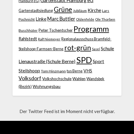
Gartenstadt Hamburg eG
Hamburg eG)
Grüne
Kirche
Gartenstadtsiedlung
Jubiläum
Lars
Marc Buttler
Linke
Pochnicht
Ole Thorben
Oldenfelde
Programm
Peter Tschentscher
Buschhüter
Rahlstedt
Regionalausschuss Bramfeld-
Ralf Niemeyer
rot-grün
Schule
Steilshoop-Farmsen-Berne
Sasel
SPD
Lienaustraße (Schule Berne)
Sport
Steilshoop
VHS
Tom Hinzmann
tus Berne
Volksdorf
Volkshochschule
Wahlen
Wandsbek
Wohnungsbau
(Bezirk)
Der Twitter Feed ist im Moment nicht verfügbar.