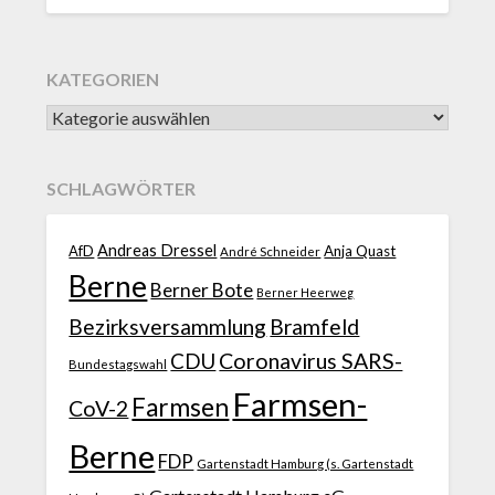
KATEGORIEN
SCHLAGWÖRTER
Andreas Dressel
AfD
Anja Quast
André Schneider
Berne
Berner Bote
Berner Heerweg
Bezirksversammlung
Bramfeld
CDU
Coronavirus SARS-
Bundestagswahl
Farmsen-
Farmsen
CoV-2
Berne
FDP
Gartenstadt Hamburg (s. Gartenstadt