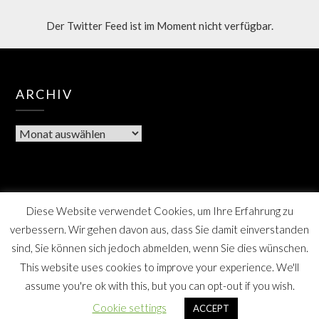
Der Twitter Feed ist im Moment nicht verfügbar.
ARCHIV
Diese Website verwendet Cookies, um Ihre Erfahrung zu
verbessern. Wir gehen davon aus, dass Sie damit einverstanden
sind, Sie können sich jedoch abmelden, wenn Sie dies wünschen.
This website uses cookies to improve your experience. We'll
assume you're ok with this, but you can opt-out if you wish.
Berner Bote, die Monatszeitschrift für Farmsen-Berne
Cookie settings
ACCEPT
und Umgebung, SPD Distrikt Berne, Hamburg