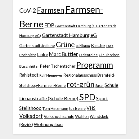
Farmsen-
Farmsen
CoV-2
Berne
FDP
Gartenstadt Hamburg (s. Gartenstadt
Gartenstadt Hamburg eG
Hamburg eG)
Grüne
Kirche
Gartenstadtsiedlung
Jubiläum
Lars
Marc Buttler
Linke
Pochnicht
Ole Thorben
Oldenfelde
Programm
Peter Tschentscher
Buschhüter
Rahlstedt
Regionalausschuss Bramfeld-
Ralf Niemeyer
rot-grün
Schule
Steilshoop-Farmsen-Berne
Sasel
SPD
Lienaustraße (Schule Berne)
Sport
Steilshoop
VHS
Tom Hinzmann
tus Berne
Volksdorf
Volkshochschule
Wahlen
Wandsbek
Wohnungsbau
(Bezirk)