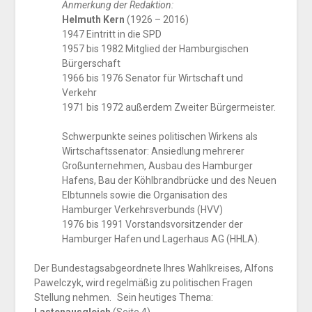
A
nmerkung der Redaktion:
H
elmuth Kern
(1926 – 2016)
1947 Eintritt in die SPD
1957 bis 1982 Mitglied der Hamburgischen
Bürgerschaft
1966 bis 1976 Senator für Wirtschaft und
Verkehr
1971 bis 1972 außerdem Zweiter Bürgermeister.
Schwerpunkte seines politischen Wirkens als
Wirtschaftssenator: Ansiedlung mehrerer
Großunternehmen, Ausbau des Hamburger
Hafens, Bau der Köhlbrandbrücke und des Neuen
Elbtunnels sowie die Organisation des
Hamburger Verkehrsverbunds (HVV)
1976 bis 1991 Vorstandsvorsitzender der
Hamburger Hafen und Lagerhaus AG (HHLA).
D
er Bundestagsabgeordnete Ihres Wahlkreises, Alfons
Pawelczyk, wird regelmäßig zu politischen Fragen
Stellung nehmen. Sein heutiges Thema:
Lastenausgleich
(Seite 4)