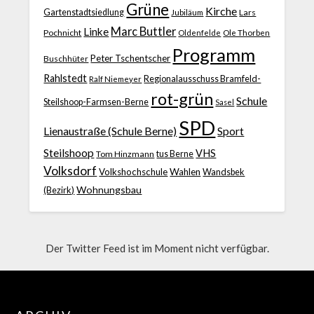
Grüne
Kirche
Gartenstadtsiedlung
Jubiläum
Lars
Marc Buttler
Linke
Pochnicht
Ole Thorben
Oldenfelde
Programm
Peter Tschentscher
Buschhüter
Rahlstedt
Regionalausschuss Bramfeld-
Ralf Niemeyer
rot-grün
Schule
Steilshoop-Farmsen-Berne
Sasel
SPD
Lienaustraße (Schule Berne)
Sport
Steilshoop
VHS
Tom Hinzmann
tus Berne
Volksdorf
Volkshochschule
Wahlen
Wandsbek
Wohnungsbau
(Bezirk)
Der Twitter Feed ist im Moment nicht verfügbar.