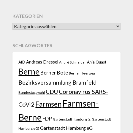
KATEGORIEN
SCHLAGWÖRTER
Andreas Dressel
AfD
Anja Quast
André Schneider
Berne
Berner Bote
Berner Heerweg
Bezirksversammlung
Bramfeld
CDU
Coronavirus SARS-
Bundestagswahl
Farmsen-
Farmsen
CoV-2
Berne
FDP
Gartenstadt Hamburg (s. Gartenstadt
Gartenstadt Hamburg eG
Hamburg eG)