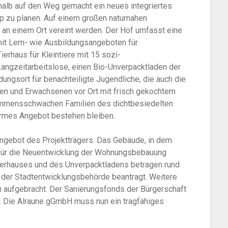
halb auf den Weg gemacht ein neues integriertes
oop zu planen. Auf einem großen naturnahen
 an einem Ort vereint werden. Der Hof umfasst eine
 mit Lern- wie Ausbildungsangeboten für
ierhaus für Kleintiere mit 15 sozi-
 Langzeitarbeitslose, einen Bio-Unverpacktladen der
ungsort für benachteiligte Jugendliche, die auch die
hen und Erwachsenen vor Ort mit frisch gekochtem
kommensschwachen Familien des dichtbesiedelten
rearmes Angebot bestehen bleiben.
Angebot des Projektträgers. Das Gebäude, in dem
o für die Neuentwicklung der Wohnungsbebauung
Tierhauses und des Unverpacktladens betragen rund
n der Stadtentwicklungsbehörde beantragt. Weitere
n aufgebracht. Der Sanierungsfonds der Bürgerschaft
. Die Alraune gGmbH muss nun ein tragfähiges