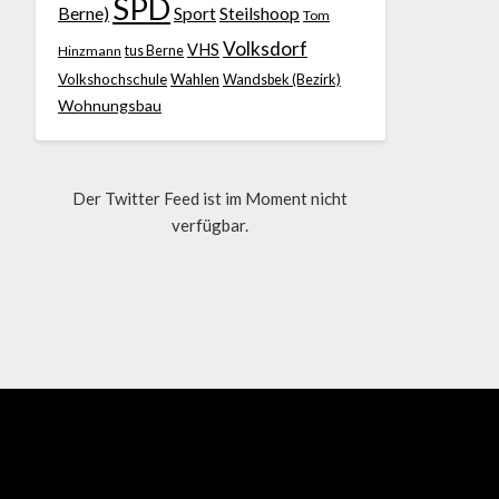
SPD
Berne)
Sport
Steilshoop
Tom
Volksdorf
VHS
Hinzmann
tus Berne
Volkshochschule
Wahlen
Wandsbek (Bezirk)
Wohnungsbau
Der Twitter Feed ist im Moment nicht
verfügbar.