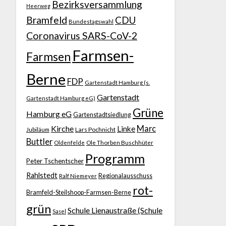
Bezirksversammlung
Heerweg
Bramfeld
CDU
Bundestagswahl
Coronavirus SARS-CoV-2
Farmsen-
Farmsen
Berne
FDP
Gartenstadt Hamburg (s.
Gartenstadt
Gartenstadt Hamburg eG)
Grüne
Hamburg eG
Gartenstadtsiedlung
Kirche
Marc
Linke
Jubiläum
Lars Pochnicht
Buttler
Ole Thorben Buschhüter
Oldenfelde
Programm
Peter Tschentscher
Rahlstedt
Regionalausschuss
Ralf Niemeyer
rot-
Bramfeld-Steilshoop-Farmsen-Berne
grün
Schule Lienaustraße (Schule
Sasel