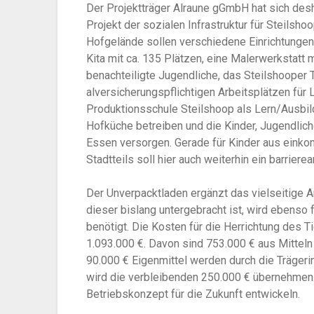
Der Projektträger Alraune gGmbH hat sich des
Projekt der sozialen Infrastruktur für Steilsh
Hofgelände sollen verschiedene Einrichtungen
Kita mit ca. 135 Plätzen, eine Malerwerkstatt
benachteiligte Jugendliche, das Steilshooper T
alversicherungspflichtigen Arbeitsplätzen für
Produktionsschule Steilshoop als Lern/Ausbild
Hofküche betreiben und die Kinder, Jugendlic
Essen versorgen. Gerade für Kinder aus ein
Stadtteils soll hier auch weiterhin ein barrie
Der Unverpacktladen ergänzt das vielseitige 
dieser bislang untergebracht ist, wird ebens
benötigt. Die Kosten für die Herrichtung des 
1.093.000 €. Davon sind 753.000 € aus Mittel
90.000 € Eigenmittel werden durch die Trägeri
wird die verbleibenden 250.000 € übernehmen
Betriebskonzept für die Zukunft entwickeln.