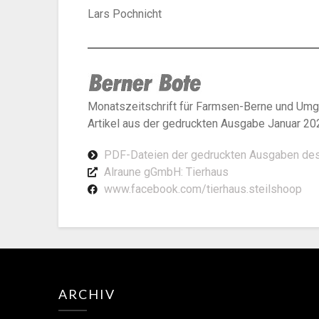
Lars Pochnicht
Monatszeitschrift für Farmsen-Berne und Um
Artikel aus der gedruckten Ausgabe Januar 20
PDF-Dateien der gedruckten Ausgaben des
Alraune gGmbH: Tierhaus
www.facebook.com/tierhaus.steilshoop
ARCHIV