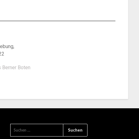
gebung,
22
 Berner Boten