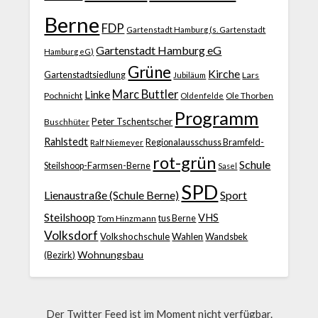
Berne
FDP
Gartenstadt Hamburg (s. Gartenstadt
Gartenstadt Hamburg eG
Hamburg eG)
Grüne
Kirche
Gartenstadtsiedlung
Jubiläum
Lars
Marc Buttler
Linke
Pochnicht
Ole Thorben
Oldenfelde
Programm
Peter Tschentscher
Buschhüter
Rahlstedt
Regionalausschuss Bramfeld-
Ralf Niemeyer
rot-grün
Schule
Steilshoop-Farmsen-Berne
Sasel
SPD
Lienaustraße (Schule Berne)
Sport
Steilshoop
VHS
Tom Hinzmann
tus Berne
Volksdorf
Volkshochschule
Wahlen
Wandsbek
Wohnungsbau
(Bezirk)
Der Twitter Feed ist im Moment nicht verfügbar.