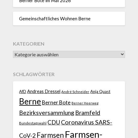
Berner Bote im Mai 2026
Gemeinschaftliches Wohnen Berne
KATEGORIEN
SCHLAGWÖRTER
Andreas Dressel
AfD
Anja Quast
André Schneider
Berne
Berner Bote
Berner Heerweg
Bezirksversammlung
Bramfeld
CDU
Coronavirus SARS-
Bundestagswahl
Farmsen-
Farmsen
CoV-2