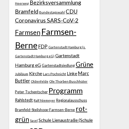
Bezirksversammlung
Heerweg
Bramfeld
CDU
Bundestagswahl
Coronavirus SARS-CoV-2
Farmsen-
Farmsen
Berne
FDP
Gartenstadt Hamburg (s.
Gartenstadt
Gartenstadt Hamburg eG)
Grüne
Hamburg eG
Gartenstadtsiedlung
Kirche
Marc
Linke
Jubiläum
Lars Pochnicht
Buttler
Ole Thorben Buschhüter
Oldenfelde
Programm
Peter Tschentscher
Rahlstedt
Regionalausschuss
Ralf Niemeyer
rot-
Bramfeld-Steilshoop-Farmsen-Berne
grün
Schule Lienaustraße (Schule
Sasel