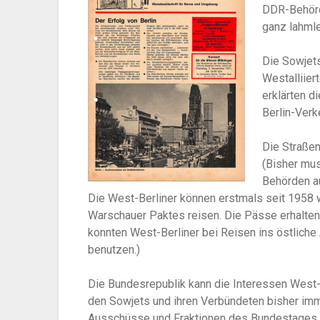
DDR-Behörde
ganz lahml
Die Sowjet
Westalliier
erklärten d
Berlin-Verk
Die Straße
(Bisher mu
Behörden a
Die West-Berliner können erstmals seit 1958
Warschauer Paktes reisen. Die Pässe erhalten 
konnten West-Berliner bei Reisen ins östlich
benutzen.)
Die Bundesrepublik kann die Interessen West-B
den Sowjets und ihren Verbündeten bisher imme
Ausschüsse und Fraktionen des Bundestages kö