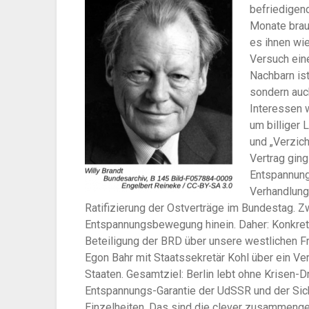
befriedigen
Monate brau
es ihnen wie
Versuch ein
Nachbarn ist
sondern auch
Interessen 
um billiger 
und „Verzic
Vertrag gin
Entspannung
Verhandlung
Ratifizierung der Ostverträge im Bundestag. Z
Entspannungsbewegung hinein. Daher: Konkret
Beteiligung der BRD über unsere westlichen Fr
Egon Bahr mit Staatssekretär Kohl über ein 
Staaten. Gesamtziel: Berlin lebt ohne Krisen-
Entspannungs-Garantie der UdSSR und der Sich
Einzelheiten. Das sind die clever zusammenge