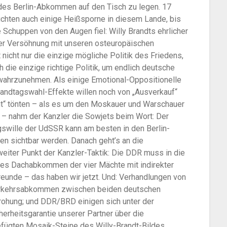
des Berlin-Abkommen auf den Tisch zu legen. 17
chten auch einige Heißsporne in diesem Lande, bis
 Schuppen von den Augen fiel: Willy Brandts ehrlicher
er Versöhnung mit unseren osteuropäischen
 nicht nur die einzige mögliche Politik des Friedens,
 die einzige richtige Politik, um endlich deutsche
wahrzunehmen. Als einige Emotional-Oppositionelle
Landtagswahl-Effekte willen noch von „Ausverkauf“
ht“ tönten – als es um den Moskauer und Warschauer
g – nahm der Kanzler die Sowjets beim Wort: Der
swille der UdSSR kann am besten in den Berlin-
en sichtbar werden. Danach geht’s an die
weiter Punkt der Kanzler-Taktik: Die DDR muss in die
es Dachabkommen der vier Mächte mit indirekter
eunde – das haben wir jetzt. Und: Verhandlungen von
Verkehrsabkommen zwischen beiden deutschen
Drohung; und DDR/BRD einigen sich unter der
erheitsgarantie unserer Partner über die
fügten Mosaik-Steine des Willy-Brandt-Bildes.