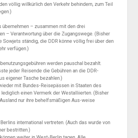
n völlig willkürlich den Verkehr behindern, zum Teil
egen.)
s übernehmen – zusammen mit den drei
ten – Verantwortung über die Zugangswege. (Bisher
ie Sowjets ständig, die DDR könne völlig frei über den
ehr verfügen.)
nbenutzungsgebühren werden pauschal bezahlt.
sste jeder Reisende die Gebühren an die DDR-
us eigener Tasche bezahlen.)
 wieder mit Bundes-Reisepässen in Staaten des
lediglich einen Vermerk der Westalliierten. (Bisher
e Ausland nur ihre behelfsmäßigen Aus-weise
erlins international vertreten. (Auch das wurde von
r bestritten.)
nnen weiter in West-Berlin tagen. Alle