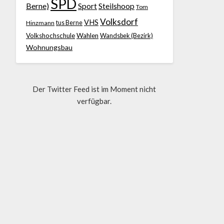
SPD
Berne)
Sport
Steilshoop
Tom
Volksdorf
VHS
Hinzmann
tus Berne
Volkshochschule
Wahlen
Wandsbek (Bezirk)
Wohnungsbau
Der Twitter Feed ist im Moment nicht
verfügbar.