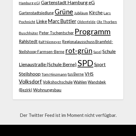
Gartenstadt Hamburg eG
Hamburg eG)
Grüne
Kirche
Gartenstadtsiedlung
Jubiläum
Lars
Marc Buttler
Linke
Pochnicht
Ole Thorben
Oldenfelde
Programm
Peter Tschentscher
Buschhüter
Rahlstedt
Regionalausschuss Bramfeld-
Ralf Niemeyer
rot-grün
Schule
Steilshoop-Farmsen-Berne
Sasel
SPD
Lienaustraße (Schule Berne)
Sport
Steilshoop
VHS
Tom Hinzmann
tus Berne
Volksdorf
Volkshochschule
Wahlen
Wandsbek
Wohnungsbau
(Bezirk)
Der Twitter Feed ist im Moment nicht verfügbar.