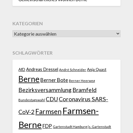
KATEGORIEN
SCHLAGWÖRTER
Andreas Dressel
AfD
Anja Quast
André Schneider
Berne
Berner Bote
Berner Heerweg
Bezirksversammlung
Bramfeld
CDU
Coronavirus SARS-
Bundestagswahl
Farmsen-
Farmsen
CoV-2
Berne
FDP
Gartenstadt Hamburg (s. Gartenstadt