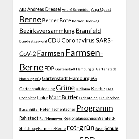
Andreas Dressel
AfD
Anja Quast
André Schneider
Berne
Berner Bote
Berner Heerweg
Bezirksversammlung
Bramfeld
CDU
Coronavirus SARS-
Bundestagswahl
Farmsen-
Farmsen
CoV-2
Berne
FDP
Gartenstadt Hamburg (s. Gartenstadt
Gartenstadt Hamburg eG
Hamburg eG)
Grüne
Kirche
Gartenstadtsiedlung
Jubiläum
Lars
Marc Buttler
Linke
Pochnicht
Ole Thorben
Oldenfelde
Programm
Peter Tschentscher
Buschhüter
Rahlstedt
Regionalausschuss Bramfeld-
Ralf Niemeyer
rot-grün
Schule
Steilshoop-Farmsen-Berne
Sasel