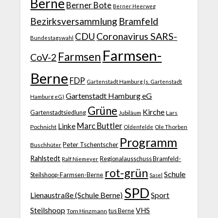
Berne
Berner Bote
Berner Heerweg
Bezirksversammlung
Bramfeld
CDU
Coronavirus SARS-
Bundestagswahl
Farmsen-
Farmsen
CoV-2
Berne
FDP
Gartenstadt Hamburg (s. Gartenstadt
Gartenstadt Hamburg eG
Hamburg eG)
Grüne
Kirche
Gartenstadtsiedlung
Jubiläum
Lars
Marc Buttler
Linke
Pochnicht
Ole Thorben
Oldenfelde
Programm
Peter Tschentscher
Buschhüter
Rahlstedt
Regionalausschuss Bramfeld-
Ralf Niemeyer
rot-grün
Schule
Steilshoop-Farmsen-Berne
Sasel
SPD
Lienaustraße (Schule Berne)
Sport
Steilshoop
VHS
Tom Hinzmann
tus Berne