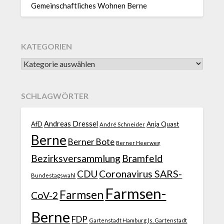
Gemeinschaftliches Wohnen Berne
KATEGORIEN
SCHLAGWÖRTER
Andreas Dressel
AfD
Anja Quast
André Schneider
Berne
Berner Bote
Berner Heerweg
Bezirksversammlung
Bramfeld
CDU
Coronavirus SARS-
Bundestagswahl
Farmsen-
Farmsen
CoV-2
Berne
FDP
Gartenstadt Hamburg (s. Gartenstadt