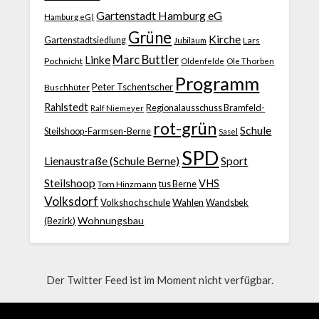
Gartenstadt Hamburg eG
Hamburg eG)
Grüne
Kirche
Gartenstadtsiedlung
Jubiläum
Lars
Marc Buttler
Linke
Pochnicht
Ole Thorben
Oldenfelde
Programm
Peter Tschentscher
Buschhüter
Rahlstedt
Regionalausschuss Bramfeld-
Ralf Niemeyer
rot-grün
Schule
Steilshoop-Farmsen-Berne
Sasel
SPD
Lienaustraße (Schule Berne)
Sport
Steilshoop
VHS
Tom Hinzmann
tus Berne
Volksdorf
Volkshochschule
Wahlen
Wandsbek
Wohnungsbau
(Bezirk)
Der Twitter Feed ist im Moment nicht verfügbar.