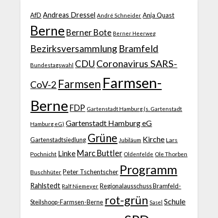
Andreas Dressel
AfD
Anja Quast
André Schneider
Berne
Berner Bote
Berner Heerweg
Bezirksversammlung
Bramfeld
CDU
Coronavirus SARS-
Bundestagswahl
Farmsen-
Farmsen
CoV-2
Berne
FDP
Gartenstadt Hamburg (s. Gartenstadt
Gartenstadt Hamburg eG
Hamburg eG)
Grüne
Kirche
Gartenstadtsiedlung
Jubiläum
Lars
Marc Buttler
Linke
Pochnicht
Ole Thorben
Oldenfelde
Programm
Peter Tschentscher
Buschhüter
Rahlstedt
Regionalausschuss Bramfeld-
Ralf Niemeyer
rot-grün
Schule
Steilshoop-Farmsen-Berne
Sasel