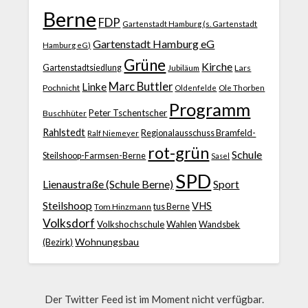
Berne
FDP
Gartenstadt Hamburg (s. Gartenstadt
Gartenstadt Hamburg eG
Hamburg eG)
Grüne
Kirche
Gartenstadtsiedlung
Jubiläum
Lars
Marc Buttler
Linke
Pochnicht
Ole Thorben
Oldenfelde
Programm
Peter Tschentscher
Buschhüter
Rahlstedt
Regionalausschuss Bramfeld-
Ralf Niemeyer
rot-grün
Schule
Steilshoop-Farmsen-Berne
Sasel
SPD
Lienaustraße (Schule Berne)
Sport
Steilshoop
VHS
Tom Hinzmann
tus Berne
Volksdorf
Volkshochschule
Wahlen
Wandsbek
Wohnungsbau
(Bezirk)
Der Twitter Feed ist im Moment nicht verfügbar.