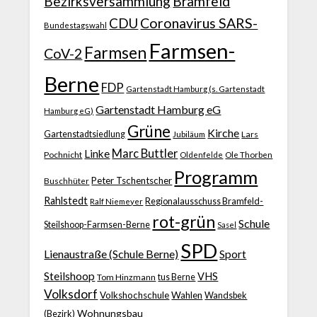
Bezirksversammlung
Bramfeld
CDU
Coronavirus SARS-
Bundestagswahl
Farmsen-
Farmsen
CoV-2
Berne
FDP
Gartenstadt Hamburg (s. Gartenstadt
Gartenstadt Hamburg eG
Hamburg eG)
Grüne
Kirche
Gartenstadtsiedlung
Jubiläum
Lars
Marc Buttler
Linke
Pochnicht
Ole Thorben
Oldenfelde
Programm
Peter Tschentscher
Buschhüter
Rahlstedt
Regionalausschuss Bramfeld-
Ralf Niemeyer
rot-grün
Schule
Steilshoop-Farmsen-Berne
Sasel
SPD
Lienaustraße (Schule Berne)
Sport
Steilshoop
VHS
Tom Hinzmann
tus Berne
Volksdorf
Volkshochschule
Wahlen
Wandsbek
Wohnungsbau
(Bezirk)