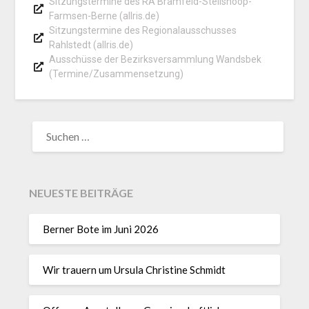
Sitzungstermine des RA Bramfeld-Steilshoop-
Farmsen-Berne (allris.de)
Sitzungstermine des Regionalausschusses
Rahlstedt (allris.de)
Ausschüsse der Bezirksversammlung Wandsbek
(Termine/Zusammensetzung)
NEUESTE BEITRÄGE
Berner Bote im Juni 2026
Wir trauern um Ursula Christine Schmidt