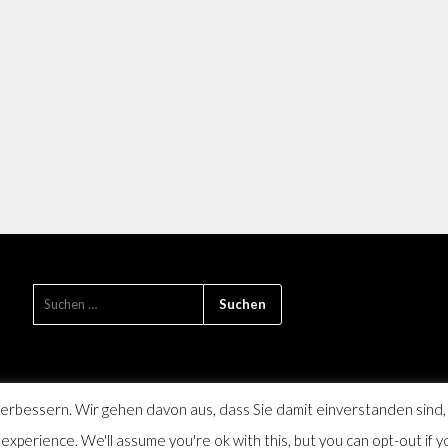
rbessern. Wir gehen davon aus, dass Sie damit einverstanden sind,
xperience. We'll assume you're ok with this, but you can opt-out if y
die Monatszeitschrift für Farmsen-Berne und Umgebung, SPD Distrikt 