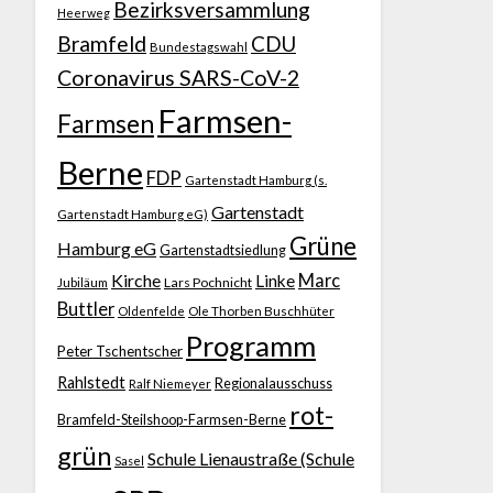
Bezirksversammlung
Heerweg
Bramfeld
CDU
Bundestagswahl
Coronavirus SARS-CoV-2
Farmsen-
Farmsen
Berne
FDP
Gartenstadt Hamburg (s.
Gartenstadt
Gartenstadt Hamburg eG)
Grüne
Hamburg eG
Gartenstadtsiedlung
Kirche
Marc
Linke
Jubiläum
Lars Pochnicht
Buttler
Ole Thorben Buschhüter
Oldenfelde
Programm
Peter Tschentscher
Rahlstedt
Regionalausschuss
Ralf Niemeyer
rot-
Bramfeld-Steilshoop-Farmsen-Berne
grün
Schule Lienaustraße (Schule
Sasel