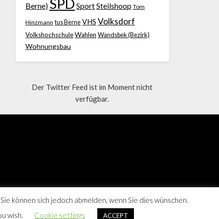
SPD
Berne)
Sport
Steilshoop
Tom
Volksdorf
VHS
Hinzmann
tus Berne
Volkshochschule
Wahlen
Wandsbek (Bezirk)
Wohnungsbau
Der Twitter Feed ist im Moment nicht
verfügbar.
 Sie können sich jedoch abmelden, wenn Sie dies wünschen.
ou wish.
Cookie settings
ACCEPT
Berne, Hamburg