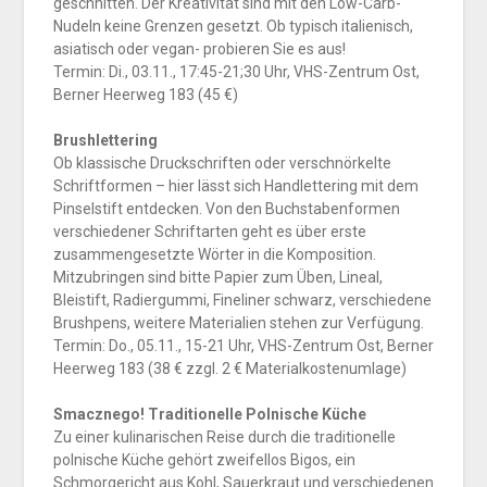
geschnitten. Der Kreativität sind mit den Low-Carb-
Nudeln keine Grenzen gesetzt. Ob typisch italienisch,
asiatisch oder vegan- probieren Sie es aus!
Termin: Di., 03.11., 17:45-21;30 Uhr, VHS-Zentrum Ost,
Berner Heerweg 183 (45 €)
Brushlettering
Ob klassische Druckschriften oder verschnörkelte
Schriftformen – hier lässt sich Handlettering mit dem
Pinselstift entdecken. Von den Buchstabenformen
verschiedener Schriftarten geht es über erste
zusammengesetzte Wörter in die Komposition.
Mitzubringen sind bitte Papier zum Üben, Lineal,
Bleistift, Radiergummi, Fineliner schwarz, verschiedene
Brushpens, weitere Materialien stehen zur Verfügung.
Termin: Do., 05.11., 15-21 Uhr, VHS-Zentrum Ost, Berner
Heerweg 183 (38 € zzgl. 2 € Materialkostenumlage)
Smacznego! Traditionelle Polnische Küche
Zu einer kulinarischen Reise durch die traditionelle
polnische Küche gehört zweifellos Bigos, ein
Schmorgericht aus Kohl, Sauerkraut und verschiedenen