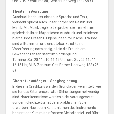
Uhr, VHS-Zentrum Ost, Berner Heerweg 183 (58 €)
Theater in Bewegung
Ausdruck bedeutet nicht nur Sprache und Text,
vielmehr spricht auch unser Körper mit Gestik und
Mimik. Mit Musik begleitet erproben die Teilnehmer
spielerisch ihren körperlichen Ausdruck und trainieren
hierbei ihre Präsenz. Eigene Ideen, Wünsche, Träume
sind willkommen und einsetzbar. Es ist keine
Vorerfahrung notwendig, allein die Freude am
Bewegen/Tanzen steht im Vordergrund.
Termine: Sa., 28.11., 10-16:45 Uhr, und So., 29.11., 11-
16:15 Uhr, VHS-Zentrum Ost, Berner Heerweg 183 (76
€)
Gitarre für Anfänger – Songbegleitung
In diesem Crashkurs werden Grundlagen vermittelt, wie
sie für das Gitarrenspiel aller Stilrichtungen notwendig
sind. Notenkenntnisse werden nicht vorausgesetzt,
sondern gleichzeitig mit dem praktischen Spiel
erworben. Nach dem Kennenlernen des Instruments
beginnt der Kurs mit einfachem Melodiespiel und führt