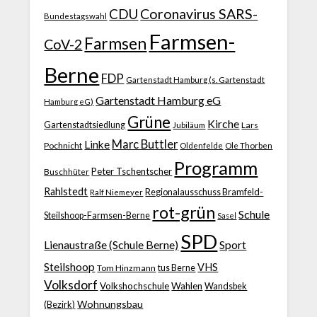
CDU
Coronavirus SARS-
Bundestagswahl
Farmsen-
Farmsen
CoV-2
Berne
FDP
Gartenstadt Hamburg (s. Gartenstadt
Gartenstadt Hamburg eG
Hamburg eG)
Grüne
Kirche
Gartenstadtsiedlung
Jubiläum
Lars
Marc Buttler
Linke
Pochnicht
Ole Thorben
Oldenfelde
Programm
Peter Tschentscher
Buschhüter
Rahlstedt
Regionalausschuss Bramfeld-
Ralf Niemeyer
rot-grün
Schule
Steilshoop-Farmsen-Berne
Sasel
SPD
Lienaustraße (Schule Berne)
Sport
Steilshoop
VHS
Tom Hinzmann
tus Berne
Volksdorf
Volkshochschule
Wahlen
Wandsbek
Wohnungsbau
(Bezirk)