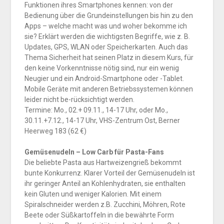
Funktionen ihres Smartphones kennen: von der
Bedienung über die Grundeinstellungen bis hin zu den
Apps – welche macht was und woher bekomme ich
sie? Erklärt werden die wichtigsten Begriffe, wie z. B.
Updates, GPS, WLAN oder Speicherkarten. Auch das
Thema Sicherheit hat seinen Platz in diesem Kurs, für
den keine Vorkenntnisse nötig sind, nur ein wenig
Neugier und ein Android-Smartphone oder -Tablet.
Mobile Geräte mit anderen Betriebssystemen können
leider nicht be-rücksichtigt werden.
Termine: Mo., 02.+ 09.11., 14-17 Uhr, oder Mo.,
30.11.+7.12., 14-17 Uhr, VHS-Zentrum Ost, Berner
Heerweg 183 (62 €)
Gemüsenudeln – Low Carb für Pasta-Fans
Die beliebte Pasta aus Hartweizengrieß bekommt
bunte Konkurrenz. Klarer Vorteil der Gemüsenudeln ist
ihr geringer Anteil an Kohlenhydraten, sie enthalten
kein Gluten und weniger Kalorien. Mit einem
Spiralschneider werden z.B. Zucchini, Möhren, Rote
Beete oder Süßkartoffeln in die bewährte Form