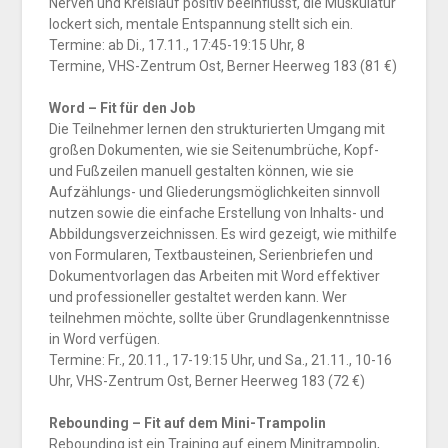
Nerven und Kreislauf positiv beeinflusst, die Muskulatur
lockert sich, mentale Entspannung stellt sich ein.
Termine: ab Di., 17.11., 17:45-19:15 Uhr, 8
Termine, VHS-Zentrum Ost, Berner Heerweg 183 (81 €)
Word – Fit für den Job
Die Teilnehmer lernen den strukturierten Umgang mit
großen Dokumenten, wie sie Seitenumbrüche, Kopf-
und Fußzeilen manuell gestalten können, wie sie
Aufzählungs- und Gliederungsmöglichkeiten sinnvoll
nutzen sowie die einfache Erstellung von Inhalts- und
Abbildungsverzeichnissen. Es wird gezeigt, wie mithilfe
von Formularen, Textbausteinen, Serienbriefen und
Dokumentvorlagen das Arbeiten mit Word effektiver
und professioneller gestaltet werden kann. Wer
teilnehmen möchte, sollte über Grundlagenkenntnisse
in Word verfügen.
Termine: Fr., 20.11., 17-19:15 Uhr, und Sa., 21.11., 10-16
Uhr, VHS-Zentrum Ost, Berner Heerweg 183 (72 €)
Rebounding – Fit auf dem Mini-Trampolin
Rebounding ist ein Training auf einem Minitrampolin,