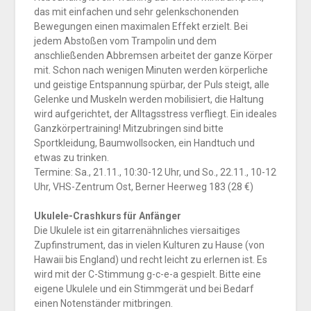
das mit einfachen und sehr gelenkschonenden
Bewegungen einen maximalen Effekt erzielt. Bei
jedem Abstoßen vom Trampolin und dem
anschließenden Abbremsen arbeitet der ganze Körper
mit. Schon nach wenigen Minuten werden körperliche
und geistige Entspannung spürbar, der Puls steigt, alle
Gelenke und Muskeln werden mobilisiert, die Haltung
wird aufgerichtet, der Alltagsstress verfliegt. Ein ideales
Ganzkörpertraining! Mitzubringen sind bitte
Sportkleidung, Baumwollsocken, ein Handtuch und
etwas zu trinken.
Termine: Sa., 21.11., 10:30-12 Uhr, und So., 22.11., 10-12
Uhr, VHS-Zentrum Ost, Berner Heerweg 183 (28 €)
Ukulele-Crashkurs für Anfänger
Die Ukulele ist ein gitarrenähnliches viersaitiges
Zupfinstrument, das in vielen Kulturen zu Hause (von
Hawaii bis England) und recht leicht zu erlernen ist. Es
wird mit der C-Stimmung g-c-e-a gespielt. Bitte eine
eigene Ukulele und ein Stimmgerät und bei Bedarf
einen Notenständer mitbringen.