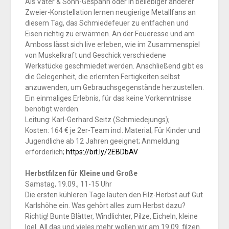
Als Vater & Sohn-Gespann oder in beliebiger anderer
Zweier-Konstellation lernen neugierige Metallfans an
diesem Tag, das Schmiedefeuer zu entfachen und
Eisen richtig zu erwärmen. An der Feueresse und am
Amboss lässt sich live erleben, wie im Zusammenspiel
von Muskelkraft und Geschick verschiedene
Werkstücke geschmiedet werden. Anschließend gibt es
die Gelegenheit, die erlernten Fertigkeiten selbst
anzuwenden, um Gebrauchsgegenstände herzustellen.
Ein einmaliges Erlebnis, für das keine Vorkenntnisse
benötigt werden.
Leitung: Karl-Gerhard Seitz (Schmiedejungs);
Kosten: 164 € je 2er-Team incl. Material; Für Kinder und
Jugendliche ab 12 Jahren geeignet; Anmeldung
erforderlich;
https://bit.ly/2EBDbAV
Herbstfilzen für Kleine und Große
Samstag, 19.09., 11-15 Uhr
Die ersten kühleren Tage läuten den Filz-Herbst auf Gut
Karlshöhe ein. Was gehört alles zum Herbst dazu?
Richtig! Bunte Blätter, Windlichter, Pilze, Eicheln, kleine
Igel. All das und vieles mehr wollen wir am 19.09. filzen.