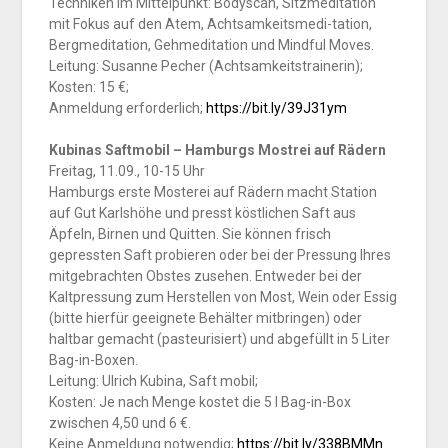
Techniken im Mittelpunkt: Bodyscan, Sitzmeditation
mit Fokus auf den Atem, Achtsamkeitsmedi-tation,
Bergmeditation, Gehmeditation und Mindful Moves.
Leitung: Susanne Pecher (Achtsamkeitstrainerin);
Kosten: 15 €;
Anmeldung erforderlich;
https://bit.ly/39J31ym
Kubinas Saftmobil – Hamburgs Mostrei auf Rädern
Freitag, 11.09., 10-15 Uhr
Hamburgs erste Mosterei auf Rädern macht Station
auf Gut Karlshöhe und presst köstlichen Saft aus
Äpfeln, Birnen und Quitten. Sie können frisch
gepressten Saft probieren oder bei der Pressung Ihres
mitgebrachten Obstes zusehen. Entweder bei der
Kaltpressung zum Herstellen von Most, Wein oder Essig
(bitte hierfür geeignete Behälter mitbringen) oder
haltbar gemacht (pasteurisiert) und abgefüllt in 5 Liter
Bag-in-Boxen.
Leitung: Ulrich Kubina, Saft mobil;
Kosten: Je nach Menge kostet die 5 l Bag-in-Box
zwischen 4,50 und 6 €.
Keine Anmeldung notwendig;
https://bit.ly/338BMMn