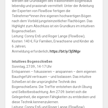
werden die Grundlagen des traditionellen Bogenbaus
lebendig und praxisnah vermittelt. Unter der Anleitung
der Experten von FlowBow fertigen die
Teilnehmer*innen ihre eigenen hochwertigen Bögen
nach dem Vorbild jungsteinzeitlicher Flachbögen. Das
Highlight zum Abschluss ist ein Grundkurs im intuitiven
Bogenschießen.
Leitung: Conny Enß und Roger Lange (FlowBow);
Kosten: 140 €; Für Familien, Erwachsene und Kinder ab
6 Jahren;
Anmeldung erforderlich;
https://bit.ly/3jSNlgv
Intuitives Bogenschießen
Sonntag, 27.09., 14-17 Uhr
Entspannen – fokussieren – anspannen – dem eigenen
Bauchgefühl vertrauen – und loslassen. Das intuitive
Schießen ist die ursprüngliche Technik des
Bogenschießens. Die Treffer entstehen durch Übung
und Selbstbeobachtung. Am 27.09. bietet sich die
Gelegenheit, die eigenen Fähigkeiten zu entdecken und
diese Technik kennenzulernen.
Leitung: Conny Enß und Roger Lange (FlowBow);