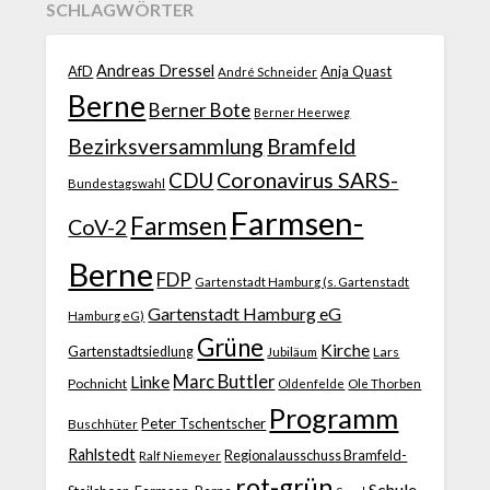
SCHLAGWÖRTER
Andreas Dressel
AfD
Anja Quast
André Schneider
Berne
Berner Bote
Berner Heerweg
Bezirksversammlung
Bramfeld
CDU
Coronavirus SARS-
Bundestagswahl
Farmsen-
Farmsen
CoV-2
Berne
FDP
Gartenstadt Hamburg (s. Gartenstadt
Gartenstadt Hamburg eG
Hamburg eG)
Grüne
Kirche
Gartenstadtsiedlung
Jubiläum
Lars
Marc Buttler
Linke
Pochnicht
Ole Thorben
Oldenfelde
Programm
Peter Tschentscher
Buschhüter
Rahlstedt
Regionalausschuss Bramfeld-
Ralf Niemeyer
rot-grün
Schule