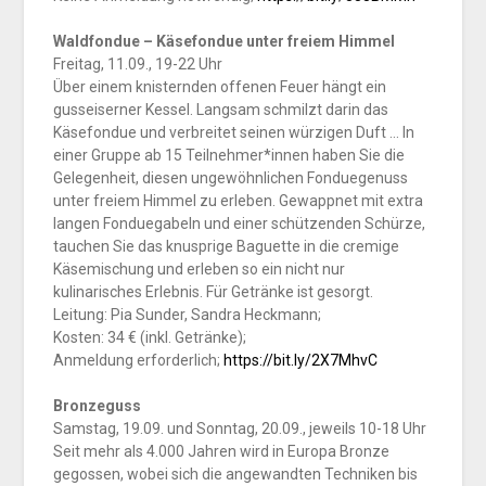
Waldfondue – Käsefondue unter freiem Himmel
Freitag, 11.09., 19-22 Uhr
Über einem knisternden offenen Feuer hängt ein
gusseiserner Kessel. Langsam schmilzt darin das
Käsefondue und verbreitet seinen würzigen Duft … In
einer Gruppe ab 15 Teilnehmer*innen haben Sie die
Gelegenheit, diesen ungewöhnlichen Fonduegenuss
unter freiem Himmel zu erleben. Gewappnet mit extra
langen Fonduegabeln und einer schützenden Schürze,
tauchen Sie das knusprige Baguette in die cremige
Käsemischung und erleben so ein nicht nur
kulinarisches Erlebnis. Für Getränke ist gesorgt.
Leitung: Pia Sunder, Sandra Heckmann;
Kosten: 34 € (inkl. Getränke);
Anmeldung erforderlich;
https://bit.ly/2X7MhvC
Bronzeguss
Samstag, 19.09. und Sonntag, 20.09., jeweils 10-18 Uhr
Seit mehr als 4.000 Jahren wird in Europa Bronze
gegossen, wobei sich die angewandten Techniken bis